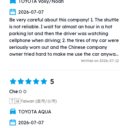
TOYOTA Voxy/Noah
2026-07-07
Be very careful about this company! 1. The shuttle 
is not reliable. I wait for almost an hour in a hot 
parking lot and then the driver was watching 
cellphone when driving; 2. the tires of my car were 
seriously worn out and the Chinese company 
owner tried hard to make me use the car anyway.

I know this company is cheaper and that is why I 
Written on 2026-07-12
booked it, but there is no free lunch.

I give this company a 2 star because after 1.5 
5
hours of communication, the Chinese company 
owner was willing to give me a full refund. (There 
CheＯＯ
should be difference between refund and no 
🇹🇼
Taiwan (臺灣/台灣)
refund.) Even though I saw the company has 4.8 
stars on google (you probably know why), the 
TOYOTA AQUA
potential customers have to make their own 
judgement.
2026-07-07