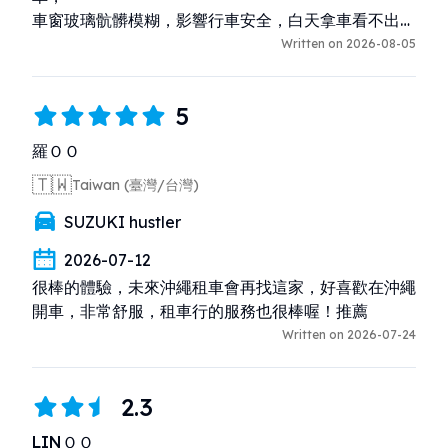
車窗玻璃骯髒模糊，影響行車安全，白天拿車看不出
來，晚上開車就要戰戰兢兢，

Written on 2026-08-05
老闆解釋是TOYOTA的 車剛好故障，但好巧!當天和我
一起取車有3組客人，一組台灣人說我訂的 是
5
TOYOTA，為何不是TOYOTA，另一組好像講韓文，
我聽不懂，但看他表情似乎戶也有點不爽!

羅ＯＯ
我訂TOYOTA也變成要開的 戰戰兢兢的HONDA。

🇹🇼
Taiwan (臺灣/台灣)
2.保險費網頁標價與現場取車收價差距高達50%以上
(要多付)，這個 問題我請櫃檯說明，答案不知道，老闆
SUZUKI hustler
來電說明，我問老闆為何差距那麼大，他掛我電話，

同樣的問題我問了 3次，1次掛我電話，2次說那是你們
2026-07-12
台灣訂車網頁的 問題，我是從gogoout訂車，映像中
很棒的體驗，未來沖繩租車會再找這家，好喜歡在沖繩
gogoout好像是日本網頁，

開車，非常舒服，租車行的服務也很棒喔！推薦
3.服務品質一點日本的品質都沒有(老闆自己承認他是
Written on 2026-07-24
強國人)，跟顧客的對話像上級對下級訓斥，我問他可
以看保險說明文件嗎?他說:"跟你一點屁事關係都沒
2.3
有，我憑甚麼給你看"，

老闆自認千錯萬錯都是顧客的錯，因為你不懂，老闆永
LINＯＯ