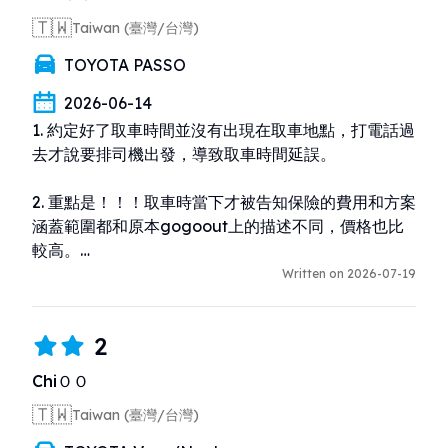
遠不會錯!對話過程還會一直出現人身攻擊，的確!千錯
🇹🇼
萬錯都從選擇這家okiyoyo開始!

Taiwan (臺灣/台灣)
以上所言大多有證據，歡迎gogoout來查明!
TOYOTA PASSO
2026-06-14
1. 約定好了取車時間並沒有出現在取車地點，打電話過
去才說要排司機出發，導致取車時間延誤。

2. 重點是！！！取車時當下才被告知保險的費用和方案
涵蓋範圍都和原本gogoout上的描述不同，價格也比
較高。

Written on 2026-07-19
3. 即使接送服務是在gogoout上就設定好了，碰面
時，中國接待還是一直說服我們換到離他們公司較近的
2
輕軌站，雖然差一兩站不是很遠，也在我們的堅持下有
送到原先的站，但我是覺得感受不太佳。
ChiＯＯ
🇹🇼
Taiwan (臺灣/台灣)