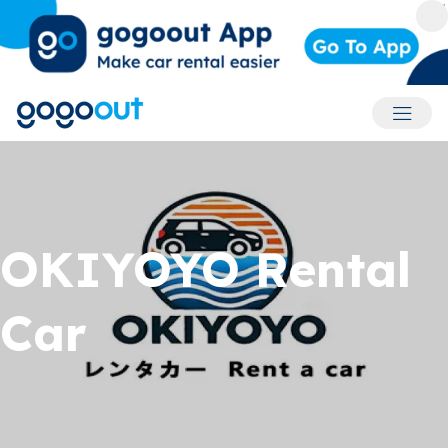
Accoun
OKIYOYO Rental
Car