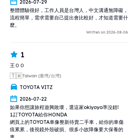
2026-07-29
整體體驗很好，工作人員是台灣人，中文溝通無障礙，
流程簡單，需求需要自己提出會比較好，才知道需要什
麼。
Written on 2026-08-06
1
王ＯＯ
🇹🇼
Taiwan (臺灣/台灣)
TOYOTA VITZ
2026-07-22
如果你想讓旅程遊興敗壞，選這家okiyoyo準沒錯!

1.訂TOYOTA給你HONDA

網頁上的TOYOTA車像整新待賣二手車，給你的車傷
痕累累，後視鏡外殼破損、很多小故障像要大保養的
車，
