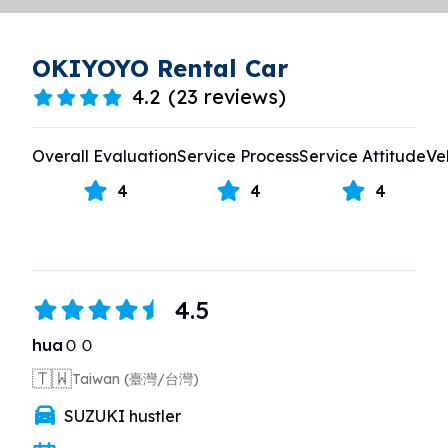
OKIYOYO Rental Car
4.2
(
23 reviews
)
Overall Evaluation
Service Process
Service Attitude
Ve
4
4
4
4.5
huaＯＯ
🇹🇼
Taiwan (臺灣/台灣)
SUZUKI hustler