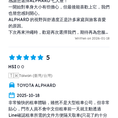
感謝您選擇ALPHARD 七人座！

一開始對車身大小有些擔心，但最後能喜歡上它，我們
也替您感到開心。

ALPHARD 的視野與舒適度正是許多家庭與旅客喜愛
的原因。

下次再來沖繩時，歡迎再次選擇我們，期待再為您服
務！
Written on 2026-01-18
5
HSIＯＯ
🇹🇼
Taiwan (臺灣/台灣)
TOYOTA ALPHARD
2025-10-18
非常愉快的租車體驗，雖然不是大型租車公司，但非常
貼心，門市人員不會中文但租車前一天就主動透過
Line確認租車所需的文件方便隔天取車(只花了約十分