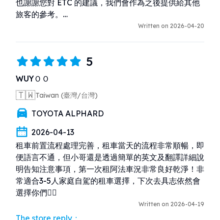
也謝謝您對 ETC 的建議，我們會作為之後提供給其他
旅客的參考。

我們會持續努力提供更安心與貼心的服務。

Written on 2026-04-20
期待您下次再來沖繩旅遊時再次光臨！
5
WUYＯＯ
🇹🇼
Taiwan (臺灣/台灣)
TOYOTA ALPHARD
2026-04-13
租車前置流程處理完善，租車當天的流程非常順暢，即
便語言不通，但小哥還是透過簡單的英文及翻譯詳細說
明告知注意事項，第一次租阿法車況非常良好乾淨！非
常適合3-5人家庭自駕的租車選擇，下次去具志依然會
選擇你們👍🏻
Written on 2026-04-19
The store reply：