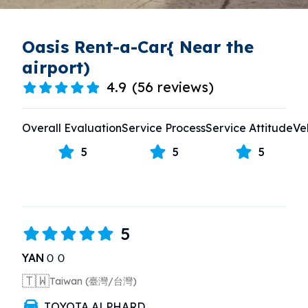
Oasis Rent-a-Car{ Near the
airport)
4.9
(
56 reviews
)
Overall Evaluation
Service Process
Service Attitude
Ve
5
5
5
5
YANＯＯ
🇹🇼
Taiwan (臺灣/台灣)
TOYOTA ALPHARD