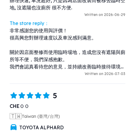
辦理快速, 車況超好, 只是因為店面改裝而被移去臨時空
地, 沒遮陽也沒廁所 很不方便.
Written on 2026-06-29
The store reply：
非常感謝您的使用與評價！

很高興您對辦理速度以及車況感到滿意。

關於因店面整修而使用臨時場地，造成您沒有遮陽與廁
所等不便，我們深感抱歉。

我們會認真看待您的意見，並持續改善臨時接待環境，
讓客人能更舒適地等待與辦理手續。

Written on 2026-07-03
期待您下次再來沖繩旅遊時再次光臨！
5
CHEＯＯ
🇹🇼
Taiwan (臺灣/台灣)
TOYOTA ALPHARD