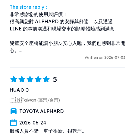
The store reply：
非常感謝您的使用與評價！

很高興您對 ALPHARD 的安靜與舒適，以及透過 
LINE 的事前溝通和現場交車的順暢體驗感到滿意。

兒童安全座椅能讓小朋友安心入睡，我們也感到非常開
心。

此外，非常感謝您的心意與小禮物，我們真的很感動。

Written on 2026-07-03
我們會持續努力提供更安心、舒適的租車服務。

5
期待您下次再來沖繩旅遊時再次光臨！
HUAＯＯ
🇹🇼
Taiwan (臺灣/台灣)
TOYOTA ALPHARD
2026-06-24
服務人員不錯，車子很新、很乾淨..