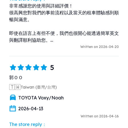
非常感謝您的使用與詳細評價！

很高興您對我們的事前流程以及當天的租車體驗感到順
暢與滿意。

即使在語言上有些不便，我們也很開心能透過簡單英文
與翻譯順利協助您。

也謝謝您肯定車輛的乾淨與狀況，以及適合家庭使用的
Written on 2026-04-20
體驗。

5
我們會持續努力提供更清楚、安心的服務。

期待您下次再來沖繩旅遊時再次光臨！
郭ＯＯ
🇹🇼
Taiwan (臺灣/台灣)
TOYOTA Voxy/Noah
2026-04-13
Written on 2026-04-16
The store reply：