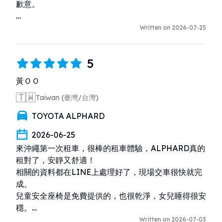
歉意。

為了讓旅程能夠順利開始，我們希望大部分的租車手續
Written on 2026-07-25
都能事先完成，讓您於取車當天只需確認車輛，即可快
速出發。

5
然而，此次仍在辦理手續時造成您的不便，我們深感抱
黃ＯＯ
歉。

🇹🇼
Taiwan (臺灣/台灣)
我們會認真看待您提出的寶貴意見，並盡快改善相關問
TOYOTA ALPHARD
題，持續提升服務品質，讓每位顧客都能更加安心地使
用我們的服務。

2026-06-25
來沖繩第一次租車，很棒的租車體驗，ALPHARD真的
再次感謝您提供寶貴的意見。
租對了，安靜又舒適！

相關的資料都在LINE上處理好了，現場交車很快就完
成。

兒童安全座椅是免費提供的，也很乾淨，女兒睡得很安
穩。

還車時送了帥哥小禮物，希望他喜歡！
Written on 2026-07-03