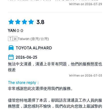
歉。目前我們透過翻譯工具與聊天訊息協助溝通，未來
Written on 2026-07-29
也會持續改善，讓每位旅客都能更加安心、便利地使用
我們的服務。

3.8
期待您下次透過 Gogoout 再次來沖繩租車，也歡迎再
YANＯＯ
次光臨！
🇹🇼
Taiwan (臺灣/台灣)
TOYOTA ALPHARD
2026-06-25
無法中文溝通，溝通上非常有問題，他們的服務態度也
很差
Written on 2026-07-03
The store reply：
非常感謝您此次選擇使用我們的服務。

儘管您特地選擇了本店，卻因語言溝通及工作人員的服
務態度，讓您感到不愉快，我們在此向您致上最誠摯的