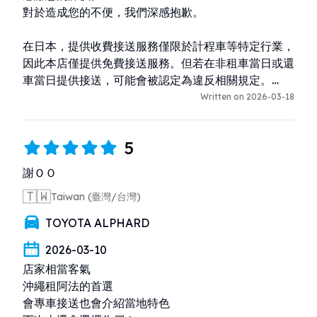
對於造成您的不便，我們深感抱歉。

在日本，提供收費接送服務僅限於計程車等特定行業，
因此本店僅提供免費接送服務。但若在非租車當日或還
車當日提供接送，可能會被認定為違反相關規定。

因此，本店遵守法律規範，僅於租車日或還車日提供接
Written on 2026-03-18
送服務。

5
關於保險內容，我們已事先於預約網站或 LINE 中進行
說明，還請您參考相關資訊。

謝ＯＯ
🇹🇼
Taiwan (臺灣/台灣)
您的寶貴意見我們將用於提升服務品質，特別是在保險
說明部分，未來會加強讓內容更加清楚易懂。

TOYOTA ALPHARD
再次感謝您的使用。
2026-03-10
店家相當客氣

沖繩租阿法的首選

會專車接送也會介紹當地特色
