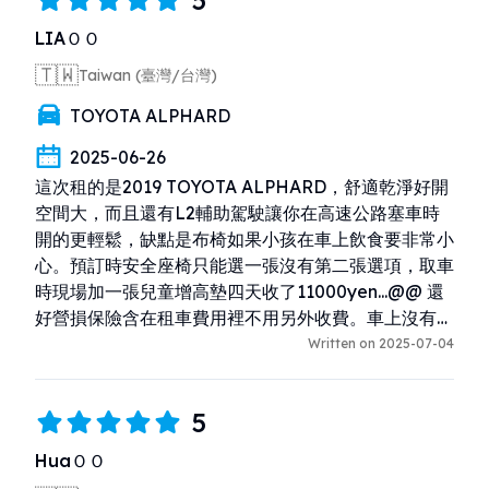
LIAＯＯ
🇹🇼
Taiwan (臺灣/台灣)
TOYOTA ALPHARD
2025-06-26
這次租的是2019 TOYOTA ALPHARD，舒適乾淨好開
空間大，而且還有L2輔助駕駛讓你在高速公路塞車時
開的更輕鬆，缺點是布椅如果小孩在車上飲食要非常小
心。預訂時安全座椅只能選一張沒有第二張選項，取車
時現場加一張兒童增高墊四天收了11000yen...@@ 還
好營損保險含在租車費用裡不用另外收費。車上沒有手
機架只能用線連車機carplay/android auto，但是我
Written on 2025-07-04
覺得螢幕角度太低看導航不方便，建議要自備手機架。
5
HuaＯＯ