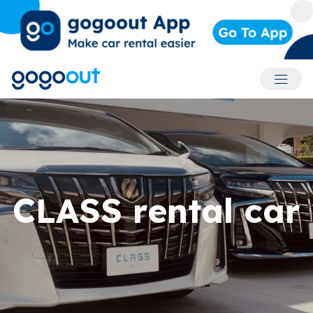
Accoun
CLASS rental car