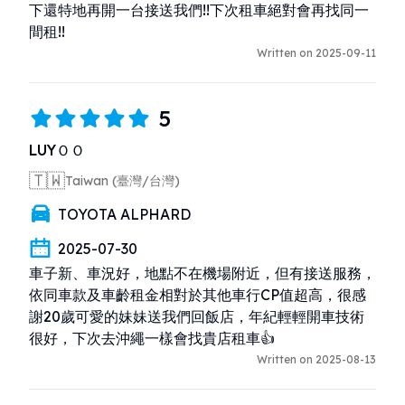
下還特地再開一台接送我們!!下次租車絕對會再找同一
間租!!
Written on 2025-09-11
5
LUYＯＯ
🇹🇼
Taiwan (臺灣/台灣)
TOYOTA ALPHARD
2025-07-30
車子新、車況好，地點不在機場附近，但有接送服務，
依同車款及車齡租金相對於其他車行CP值超高，很感
謝20歲可愛的妹妹送我們回飯店，年紀輕輕開車技術
很好，下次去沖繩一樣會找貴店租車👍
Written on 2025-08-13