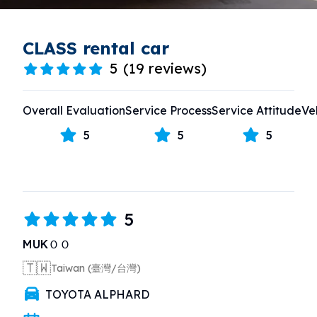
CLASS rental car
5
(
19 reviews
)
Overall Evaluation
Service Process
Service Attitude
Ve
5
5
5
5
MUKＯＯ
🇹🇼
Taiwan (臺灣/台灣)
TOYOTA ALPHARD