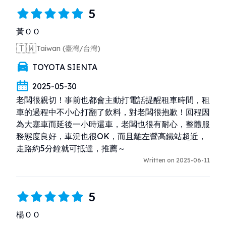
5
黃ＯＯ
🇹🇼
Taiwan (臺灣/台灣)
TOYOTA SIENTA
2025-05-30
老闆很親切！事前也都會主動打電話提醒租車時間，租
車的過程中不小心打翻了飲料，對老闆很抱歉！回程因
為大塞車而延後一小時還車，老闆也很有耐心，整體服
務態度良好，車況也很OK，而且離左營高鐵站超近，
走路約5分鐘就可抵達，推薦～
Written on 2025-06-11
5
楊ＯＯ