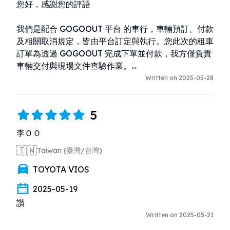
您好，感謝您的評語

我們是配合 GOGOOUT 平台 的車行，車輛預訂、付款
及相關取消規定，皆由平台訂定與執行。您此次的租車
訂單為透過 GOGOOUT 完成下單並付款，我方僅負責
車輛交付與現場文件查驗作業。

Written on 2025-05-28
根據平台與我們的標準流程，取車當日需出示與訂單一
致的身分證件、駕照以及原始刷卡信用卡進行核對，這
5
是為了確保用車安全與避免他人冒名取車。當日因您未
能提供上述文件，我們無法完成交車流程，實屬依規辦
李ＯＯ
理，並非惡意拒絕。

🇹🇼
Taiwan (臺灣/台灣)
我們重視每一位顧客的體驗與評價，謝謝您的理解。
TOYOTA VIOS
2025-05-19
讚
Written on 2025-05-21