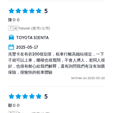
5
陳ＯＯ
🇹🇼
Taiwan (臺灣/台灣)
TOYOTA SIENTA
2025-05-17
兆豐卡友有折200很划算，租車行離高鐵站很近，一下
子就可以上車，櫃檯也很寬闊，不會人擠人，老闆人很
好，也很有耐心給我們解釋，還有詢問我們有沒有加購
保險，很愉快的租車體驗
Written on 2025-05-20
5
鄒ＯＯ