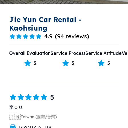
Jie Yun Car Rental -
Kaohsiung
4.9
(
94 reviews
)
Overall Evaluation
Service Process
Service Attitude
Ve
5
5
5
5
李ＯＯ
🇹🇼
Taiwan (臺灣/台灣)
TOYOTA ALTIS