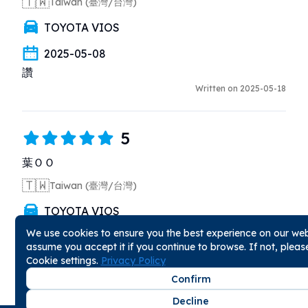
🇹🇼
Taiwan (臺灣/台灣)
TOYOTA VIOS
2025-05-08
讚
Written on 2025-05-18
5
葉ＯＯ
🇹🇼
Taiwan (臺灣/台灣)
TOYOTA VIOS
We use cookies to ensure you the best experience on our webs
2025-05-08
assume you accept it if you continue to browse. If not, plea
老闆的解說清楚易懂，服務也很優秀，車況很棒！有需
Cookie settings.
Privacy Policy
要會再預定的！
Confirm
Written on 2025-05-11
Decline