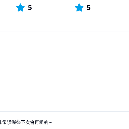
5
5
非常讚喔👍下次會再租的～