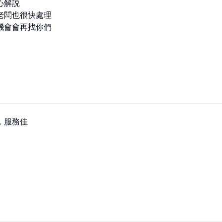
解説

老闆也很快處理

機會會再找你們
，服務佳