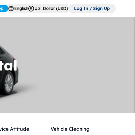
English
U.S. Dollar (USD)
Log In / Sign Up
pp
tal
vice Attitude
Vehicle Cleaning