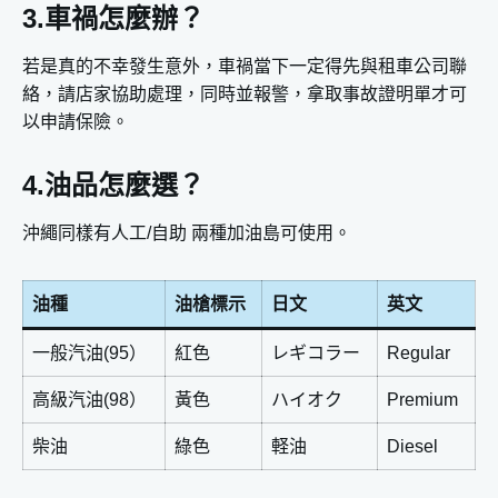
3.車禍怎麼辦？
若是真的不幸發生意外，車禍當下一定得先與租車公司聯
絡，請店家協助處理，同時並報警，拿取事故證明單才可
以申請保險。
4.油品怎麼選？
沖繩同樣有人工/自助 兩種加油島可使用。
油種
油槍標示
日文
英文
一般汽油(95）
紅色
レギコラー
Regular
高級汽油(98）
黃色
ハイオク
Premium
柴油
綠色
軽油
Diesel