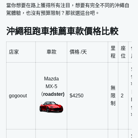
當你想要在路上獲得所有注目，想要有完全不同的沖繩自
駕體驗，也沒有預算限制？那就選這台吧。
沖繩租跑車推薦車款價格比較
里
座
保
店家
車款
價格 /天
程
位
用
免
償
Mazda
¥1
MX-5
無
日
（
roadster)
gogoout
$4250
限
2
N
制
償
¥5
（
免