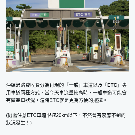
沖繩過路費收費分為付現的「
一般
」車道以及「
ETC
」專
用車道兩種方式，當今天車流量較高時，一般車道可能會
有微塞車狀況，這時ETC就是更為方便的選擇。
(仍需注意ETC車道限速20km以下，不然會有感應不到的
狀況發生！)