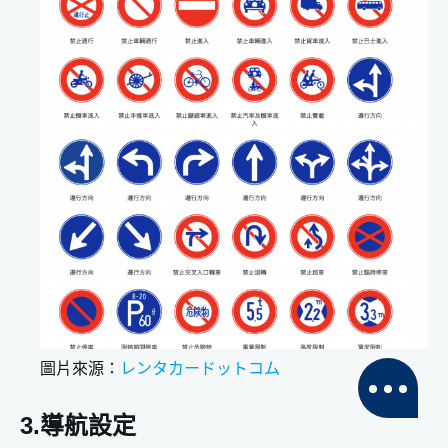
圖片來源：
レンタカー
ドット
コム
3.導航設定