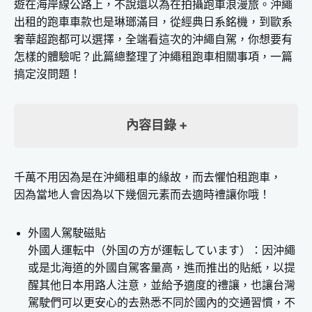
遊在海岸線公路上，不說還以為在拍攝跑車浪漫旅。沖繩
出租的跑車車款也是琳瑯滿目，從經典日系銘機，到歐系
奢華超跑都可以選擇，全端看這次的沖繩自駕，你想要有
怎樣的體驗呢？此篇總整理了沖繩租跑車相關事項，一篇
搞定沒問題！
內容目錄
沖繩租跑車 推薦原因
千萬不用因為是在沖繩租車的緣故，而去懼怕租跑車，
沖繩租跑車必備資料
因為當地人會因為以下幾個元素而去適時禮讓你哦！
沖繩租跑車店家介紹
沖繩租跑車熱門車款推薦
外國人駕駛磁貼
1.Mazda MX-5 (roadster)
外國人運転中（外国の方が運転しています）：因沖繩
2.DAIHATSU Copen
或是北海道的外國自駕客量高，進而推出的貼紙，以提
醒其他日本用路人注意，並給予適度的禮讓，也讓台灣
3.MINI Convertible
駕駛們可以更安心的去熟悉不同於國內的交通習慣，不
4.Porsche Boxter