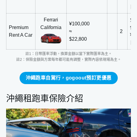
日
Ferrari
免
¥100,000
Premium
California
償
≈
2
Rent A Car
¥5
$22,800
日
註1：日幣匯率浮動，換算金額以當下實際匯率為主。
註2：保險金額與方案每年都可能有調整，實際內容依現場為主。
沖繩跑車自駕行，gogoout預訂更優惠
沖繩租跑車保險介紹