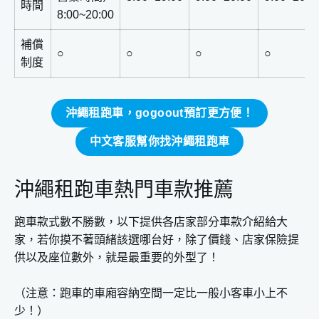
時間
8:00~20:00
補償
○
○
○
○
制度
沖繩租跑車，gogoout預訂更方便！
中文客服幫你找沖繩租跑車
沖繩租跑車熱門車款推薦
跑車款式數不勝數，以下提供各店家部分車款介紹給大
家，若你摸不著頭緒該選哪台好，除了價錢、店家保險提
供以及座位數外，就是最重要的外型了！
（注意：跑車的車廂容納空間一定比一般小客車小上不
少！）