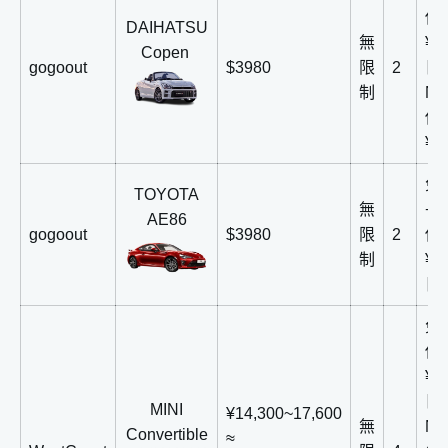
償
DAIHATSU
無
¥1
Copen
gogoout
$3980
限
2
日
制
N
償
¥5
免
TOYOTA
無
+
AE86
gogoout
$3980
限
2
償
制
¥1
日
免
償
¥2
日
MINI
¥14,300~17,600
無
N
Convertible
≈