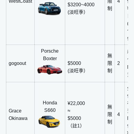
WestCoast
限
4
償
$3200~4000
制
¥1
(淡旺季）
日
(
包
優
Porsche
租
無
Boxter
包
gogoout
$5000
限
2
N
(淡旺季）
制
責
免
償
Honda
¥22,000
在
無
S660
Grace
≈
費
限
4
Okinawa
$5000
N
制
（註1）
償
¥1