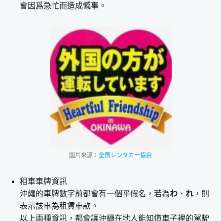
會因爲急忙而造成憾事。
5.Honda S660
6.Ferrari California
沖繩租跑車推薦車款價格比較
沖繩租跑車保險介紹
1.免責賠償制度(CDW)
2.NOC補償 （營業損失費）
沖繩租跑車常見問題
1.幾歲可以租跑車？
2.過路費怎麼算？
3.車禍怎麼辦？
圖片來源：
全国レンタカー協会
4.油品怎麼選？
沖繩租跑車注意事項
租車車牌資訊
沖繩的車牌數字前都會有一個平假名，若為
1.交通規範
わ
、
れ
，則
表示該車為租賃車款。
2.交通號誌
以上兩種資訊，都會讓沖繩在地人能知道車子裡的駕駛