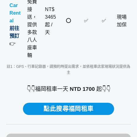
免費
Car
接
NT$
Rent
送，
3465
現場
al
⭕️
✅
✅
提供
起 /
加保
前往
多款
天
預訂
八人
👉
座車
輛
註1：GPS、行車記錄器，請預約時提出需求，並依租車店家現場狀況提供為
主
👇👇福岡租車一天
NTD 1700
起👇👇
點此搜尋福岡租車