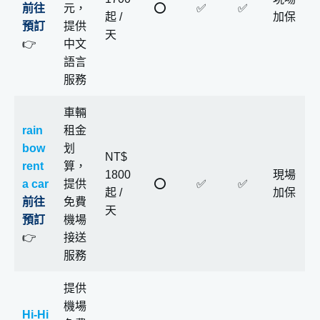
如何線上預約福岡租車
前往
元，
⭕️
✅
✅
起 /
加保
Step 1 線上預約福岡地區車輛
預訂
提供
天
👉
中文
Step 2 抵達福岡時前往取車
語言
Step 3 結束福岡租車自駕旅程
服務
福岡租車 注意事項
1.交通規範 / 交通罰金
車輛
rain
租金
2.交通號誌
bow
划
3.車用導航設定
NT$
rent
算，
1800
現場
4.福岡加油站介紹
a car
提供
⭕️
✅
✅
起 /
加保
福岡租車 常見問題
前往
免費
天
預訂
機場
1.要幾歲才可以在福岡租車？
👉
接送
2.福岡高速公路過路費怎麼算？
服務
3.在福岡發生車禍怎麼辦？
4.在福岡租車有罰單要怎麼繳？
提供
機場
福岡租車 結論
Hi-Hi