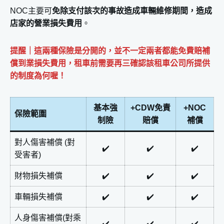
NOC主要可
免除支付該次的事故造成車輛維修期間，造成
店家的營業損失費用
。
提醒｜這兩種保險是分開的，並不一定兩者都能免費賠補
償到業損失費用，租車前需要再三確認該租車公司所提供
的制度為何喔！
基本強
+CDW免責
+NOC
保險範圍
制險
賠償
補償
對人傷害補償 (對
✔️
✔️
✔️
受害者)
財物損失補償
✔️
✔️
✔️
車輛損失補償
✔️
✔️
✔️
人身傷害補償(對乘
✔️
✔️
✔️