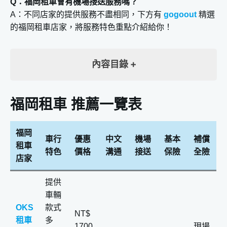
Q：福岡租車會有機場接送服務嗎？
A：不同店家的提供服務不盡相同，下方有
gogoout
精選
的福岡租車店家，將服務特色重點介紹給你！
內容目錄
福岡租車 推薦一覽表
福岡租車 推薦一覽表
福岡租車 ｜OKS租車-福岡空港營業所
福岡租車 ｜Rainbow Rent A Car – Fukuoka
福岡
福岡租車 ｜Hi-Hi Car Rental
車行
優惠
中文
機場
基本
補償
租車
福岡租車公司比較
特色
價格
溝通
接送
保險
全險
店家
福岡租車 保險解析
1.免責賠償制度(CDW)
提供
車輛
2.NOC補償 (營業損失費)
OKS
款式
到福岡租車前必備證件
NT$
租車
多
1700
現場