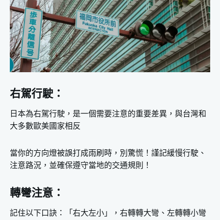
右駕行駛：
日本為右駕行駛，是一個需要注意的重要差異，與台灣和
大多數歐美國家相反
當你的方向燈被誤打成雨刷時，別驚慌！謹記緩慢行駛、
注意路況，並確保遵守當地的交通規則！
轉彎注意：
記住以下口訣：「右大左小」，右轉轉大彎、左轉轉小彎