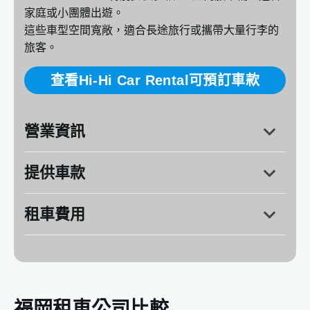
家庭或小團體出遊。
這些車型空間寬敞，適合長途旅行或攜帶大量行李的
旅客。
查看Hi-Hi Car Rental可預訂車款
營業資訊
提供車款
地址：
福岡縣福岡市博多區榎田1丁目2-18
營業時間：週一～週日
～20
租車費用
福岡租車公司比較