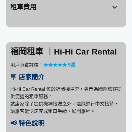
營業時間：週一～週日
～19
租車費用
MITSUBISHI：得利卡（五人座）
MITSUBISHI：ECLIPSE CROSS（休旅車）
NISSAN：Note E-Power（小型車）
TOYOTA：PRIUS（小型車）
福岡租車 ｜Hi-Hi Car Rental
用戶真實評價：
★★★★★ 5星
🪧 店家簡介
Hi-Hi Car Rental 位於福岡機場旁，專門為國際旅客提
供便捷的租車服務。
該店家除了提供機場接送之外，還能進行中文接待，
讓旅客能快速完成租車手續，展開旅程。
📢 特色說明