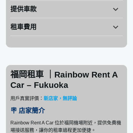
提供車款
地址：
福岡縣福岡市博多区金の隈1-9
營業時間：週一～週日
～19
租車費用
MITSUBISHI：得利卡 （八人座）
MITSUBISHI：ECLIPSE CROSS（休旅車）
NISSAN：Note E-Power（小型車）
福岡租車 ｜Rainbow Rent A
Car – Fukuoka
用戶真實評價：
新店家，無評論
🪧 店家簡介
Rainbow Rent A Car 位於福岡機場附近，提供免費機
場接送服務，讓你的租車過程更加便捷。