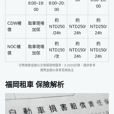
8:00~19:
8:00~20:
00
00
00
約
約
約
CDW補
取車現場
NTD250
NTD250/
NTD250/
償
加保
/24h
24h
24h
約
約
約
NOC補
取車現場
NTD150
NTD150/
NTD150/
償
加保
/次
24h
24h
日幣換算金額以文章撰寫時匯率：0.2035計算，僅供參考
實際金額以各家官網為主
福岡租車 保險解析