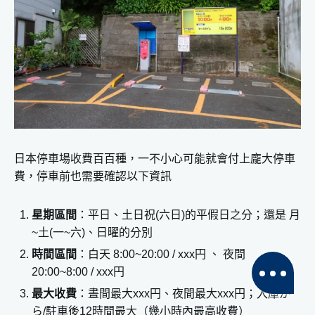
日本停車場收費百百種，一不小心可能就會付上龐大停車
費，停車前也需要確認以下資訊
星期區間
：平日、土日祝(六日)的平假日之分；還是 月
~土(一~六)、日曜的分別
時間區間
：白天 8:00~20:00 / xxx円 、 夜間
20:00~8:00 / xxx円
最大收費
：晝間最大xxx円、夜間最大xxx円；入庫か
ら/駐車後12時間最大（幾小時內最高收費）