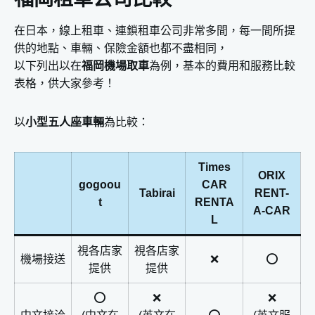
在日本，線上租車、連鎖租車公司非常多間，每一間所提
供的地點、車輛、保險金額也都不盡相同，
以下列出以在
福岡機場取車
為例，基本的費用和服務比較
表格，供大家參考！
以
小型五人座車輛
為比較：
Times
ORIX
gogoou
CAR
Tabirai
RENT-
t
RENTA
A-CAR
L
視各店家
視各店家
機場接送
❌
⭕️
提供
提供
⭕️
❌
❌