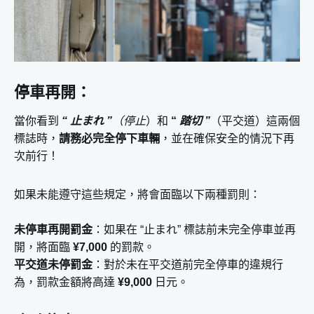
停車再開：
當你看到
“ 止まれ ”
（停止
）和
“
踏切
”
（平交道）這兩個
標誌時，
請務必完全停下車輛
，並在確保安全的情況下再
次前行！
如果未能遵守這些規定，將會面臨以下兩種罰則：
未停車再開罰金
：如果在 “止まれ” 標誌前未完全停車並再
開，將面臨
¥7,000
的罰款。
平交道未停罰金
：對於未在平交道前完全停車的違規行
為，罰款金額將高達
¥9,000
日元。