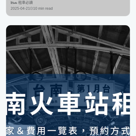
In
🚗 租車必讀
2025-04-21
10 min read