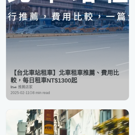
【台北車站租車】北車租車推薦、費用比
較，每日租車NT$1300起
In
🚙 推薦店家
2025-02-11
8 min read