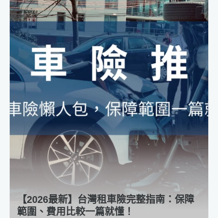
【2026最新】台灣租車險完整指南：保障
範圍、費用比較一篇就懂！