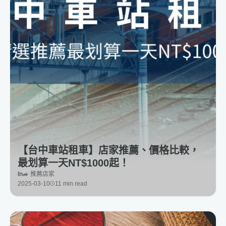
【台中車站租車】店家推薦、價格比較，
最划算一天NT$1000起！
In
🚙 推薦店家
2025-03-10
11 min read