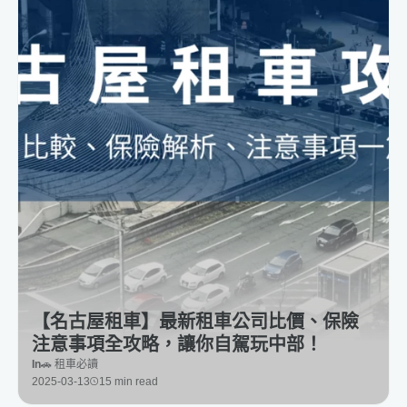
【名古屋租車】最新租車公司比價、保險
注意事項全攻略，讓你自駕玩中部！
In
🚗 租車必讀
2025-03-13
15 min read