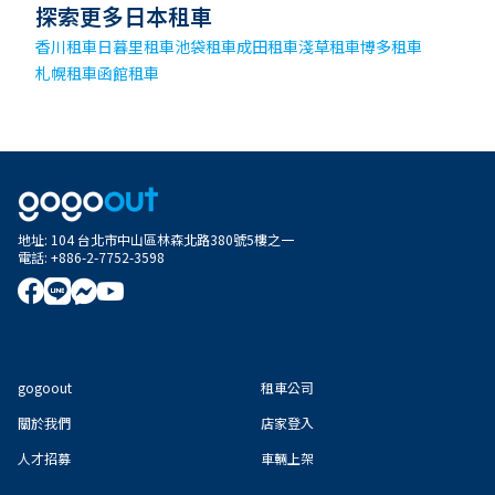
探索更多日本租車
香川租車
日暮里租車
池袋租車
成田租車
淺草租車
博多租車
札幌租車
函館租車
地址
:
104 台北市中山區林森北路380號5樓之一
電話
:
+886-2-7752-3598
gogoout
租車公司
關於我們
店家登入
人才招募
車輛上架