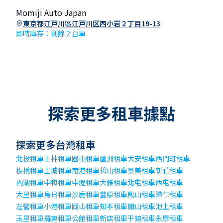
Momiji Auto Japan
東京都江戸川區江戸川区西小岩２丁目19-13
即時庫存：剩餘 2 台車
探索更多租車據點
探索更多台灣租車
北投租車
士林租車
圓山租車
蘆洲租車
大安租車
西門町租車
板橋租車
土城租車
南港租車
松山租車
景美租車
新莊租車
內湖租車
中和租車
中壢租車
大雅租車
北屯租車
西屯租車
大里租車
烏日租車
沙鹿租車
豐原租車
鳳山租車
歸仁租車
左營租車
小港租車
岡山租車
知本租車
關山租車
池上租車
玉里租車
羅東租車
公館租車
新店租車
平鎮租車
永康租車