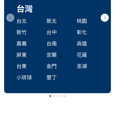
台灣
台北
新北
桃園
Previous slide
Next s
新竹
台中
彰化
嘉義
台南
高雄
屏東
宜蘭
花蓮
台東
金門
澎湖
小琉球
墾丁