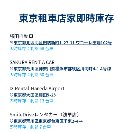
東京租車店家即時庫存
勝田自動車
東京都北區北区田端新町1-27-11 ワコーレ田端102号
即時庫存：剩餘 68 台車
SAKURA RENT A CAR
東京都荒川區神奈川県横浜市都筑区川向町4-1 A号棟
即時庫存：剩餘 60 台車
IX Rental-Haneda Airport
東京都大田區羽田5-23
即時庫存：剩餘 13 台車
SmileDriveレンタカー（浅草店）
東京都荒川區東京都台東区千束2-4-4
即時庫存：剩餘 7 台車