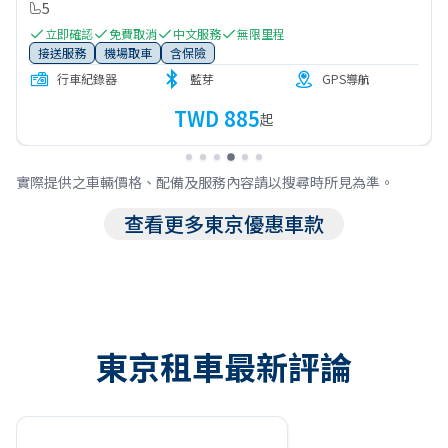
5
立即確認
免費取消
中文服務
無限里程
接送服務
機場取車
含保險
行車紀錄器
藍芽
GPS導航
TWD 885
起
實際提供之車輛價格、配備及服務內容請以搜尋時所見為準。
查看更多東京優惠車款
東京租車最新評論