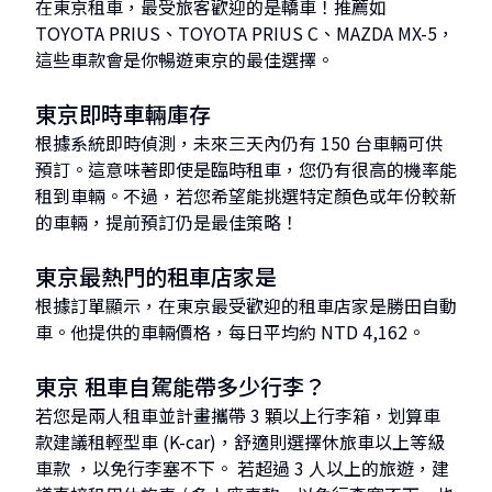
在東京租車，最受旅客歡迎的是轎車！推薦如
TOYOTA PRIUS、TOYOTA PRIUS C、MAZDA MX-5，
這些車款會是你暢遊東京的最佳選擇。
東京即時車輛庫存
根據系統即時偵測，未來三天內仍有 150 台車輛可供
預訂。這意味著即使是臨時租車，您仍有很高的機率能
租到車輛。不過，若您希望能挑選特定顏色或年份較新
的車輛，提前預訂仍是最佳策略！
東京最熱門的租車店家是
根據訂單顯示，在東京最受歡迎的租車店家是勝田自動
車。他提供的車輛價格，每日平均約 NTD 4,162。
東京 租車自駕能帶多少行李？
若您是兩人租車並計畫攜帶 3 顆以上行李箱，划算車
款建議租輕型車 (K-car)，舒適則選擇休旅車以上等級
車款 ，以免行李塞不下。 若超過 3 人以上的旅遊，建