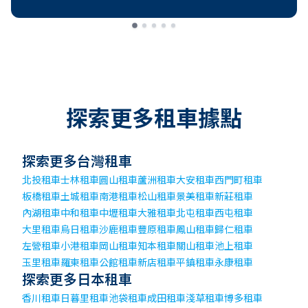
探索更多租車據點
探索更多台灣租車
北投租車
士林租車
圓山租車
蘆洲租車
大安租車
西門町租車
板橋租車
土城租車
南港租車
松山租車
景美租車
新莊租車
內湖租車
中和租車
中壢租車
大雅租車
北屯租車
西屯租車
大里租車
烏日租車
沙鹿租車
豐原租車
鳳山租車
歸仁租車
左營租車
小港租車
岡山租車
知本租車
關山租車
池上租車
玉里租車
羅東租車
公館租車
新店租車
平鎮租車
永康租車
探索更多日本租車
香川租車
日暮里租車
池袋租車
成田租車
淺草租車
博多租車