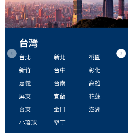
台灣
台北
新北
桃園
Previous slide
Next s
新竹
台中
彰化
嘉義
台南
高雄
屏東
宜蘭
花蓮
台東
金門
澎湖
小琉球
墾丁