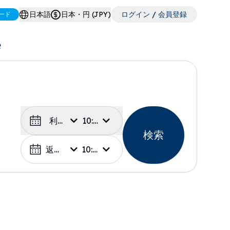
日本語
日本・円 (JPY)
ログイン / 会員登録
ード
e
利用日
10:00
検索
返却日
10:00