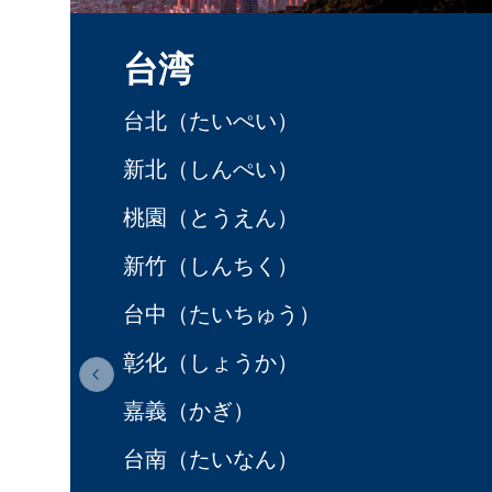
台湾
台北（たいぺい）
新北（しんぺい）
桃園（とうえん）
新竹（しんちく）
台中（たいちゅう）
彰化（しょうか）
Previous slide
嘉義（かぎ）
台南（たいなん）