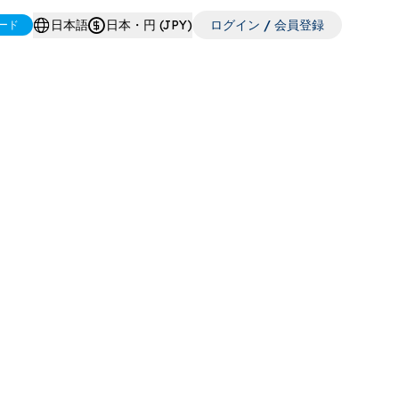
日本語
日本・円 (JPY)
ログイン / 会員登録
ード