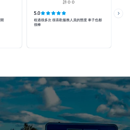
許ＯＯ
5.0
5.0
Next 
好開
租過很多次 很喜歡服務人員的態度 車子也都
車
很棒