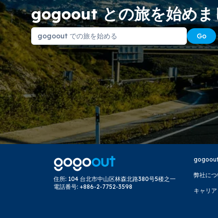
gogoout との旅を始め
Go
gogoou
弊社につ
住所
:
104 台北市中山区林森北路380号5楼之一
電話番号
:
+886-2-7752-3598
キャリア