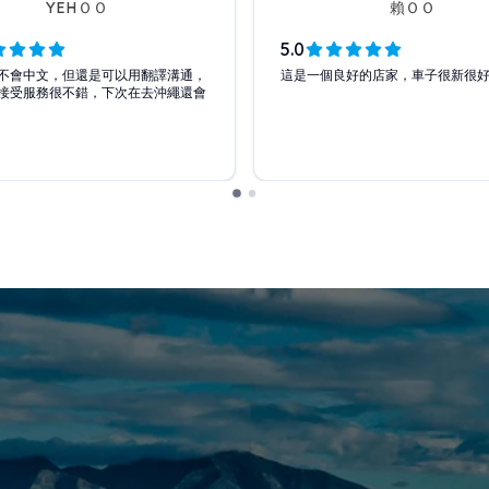
YEHＯＯ
賴ＯＯ
5.0
不會中文，但還是可以用翻譯溝通，
這是一個良好的店家，車子很新很
接受服務很不錯，下次在去沖繩還會