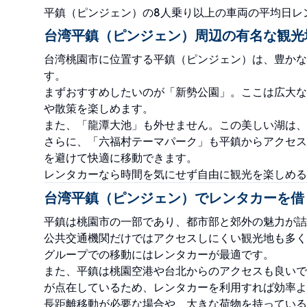
平鎮（ピンジェン）の8人乗り以上の車両の平均日レン
台湾平鎮（ピンジェン）周辺の有名な観光
台湾桃園市に位置する平鎮（ピンジェン）は、豊かな
す。
まずおすすめしたいのが「新勢公園」。ここは広大な
や散策を楽しめます。
また、「龍潭大池」も外せません。この美しい湖は、
さらに、「六福村テーマパーク」も平鎮からアクセス
を避けて快適に移動できます。
レンタカーなら時間を気にせず自由に観光を楽しめる
台湾平鎮（ピンジェン）でレンタカーを借
平鎮は桃園市の一部であり、都市部と郊外の魅力が詰
公共交通機関だけではアクセスしにくい観光地も多く
グループでの移動にはレンタカーが最適です。
また、平鎮は桃園空港や台北からのアクセスも良いで
が点在しているため、レンタカーを利用すれば効率よ
長距離移動が必要な場合や、大きな荷物を持っている