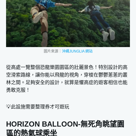
圖片來源：
沖繩JUNGLIA 網站
從高處一覽整個恐龍樂園園區的壯麗景色！特別設計的高
空滑索路線，讓你能以飛龍的視角，穿梭在鬱鬱蔥蔥的叢
林之間。足夠安全的設計，就算是懼高症的遊客相信也能
勇敢克服！
💡此設施需要整理券才可遊玩
HORIZON BALLOON-無死角眺望園
區的熱氣球乘坐