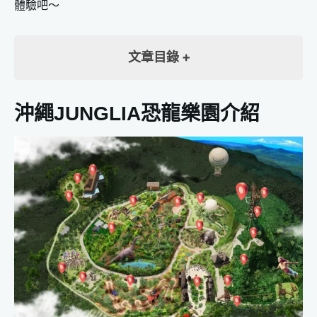
體驗吧～
文章目錄
沖繩JUNGLIA恐龍樂園介紹
沖繩JUNGLIA恐龍樂園介紹
沖繩JUNGLIA恐龍樂園 營業資訊
JUNGLIA 2025/7月、8月營業時間
JUNGLIA 2025/9月、10月營業時間
沖繩JUNGLIA恐龍樂園 門票怎麼買
沖繩JUNGLIA恐龍樂園 豪華通行證價格
沖繩JUNGLIA恐龍樂園 重點設施搶先看
DINOSAUR SAFARI-刺激感拉滿的恐龍追逐乘車冒險
SKY PHOENIX-高速翱翔於叢林間的高空滑索
HORIZON BALLOON-無死角眺望園區的熱氣球乘坐
FINDING DINOSAURS-TREE-TOP TREKKING穿越