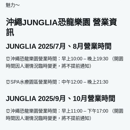
EXTREME ACRO-極限舞團遊街展演
魅力～
JUNGLIA “HANABI”-夜間煙火綻放沖繩夜空
沖繩JUNGLIA恐龍樂園 營業資
JUNGLIA NIGHT FES-最後的派對劃下完美句點
訊
沖繩JUNGLIA恐龍樂園 SPA水療設施
SPA JUNGLIA-世界第一的奢華無邊際水療
JUNGLIA 2025/7月、8月營業時間
沖繩JUNGLIA恐龍樂園 身高年齡限制表
沖繩JUNGLIA恐龍樂園 餐飲及樂園周邊商品
⏰沖繩恐龍樂園營業時間：早上10:00 – 晚上19:30 （開園
時間因人潮情況臨時變更，將不提前通知）
PANORAMA DINING
WILD BANQUET
⏰SPA水療園區營業時間：中午12:00 – 晚上21:30
FOOD CART
TROPICAL OASIS
JUNGLIA 2025/9月、10月營業時間
JUNGLIA 周邊商品
⏰沖繩恐龍樂園營業時間：早上11:00 – 下午17:00 （開園
沖繩JUNGLIA恐龍樂園 交通方式
時間因人潮情況臨時變更，將不提前通知）
🚌 大眾交通工具
🚗 租車自駕前往