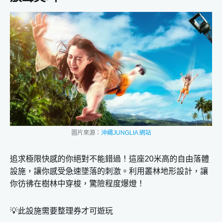
圖片來源：
沖繩JUNGLIA 網站
追求極限快感的你絕對不能錯過！這座20米高的自由落體
設施，讓你感受急速墜落的刺激。利用叢林地形設計，讓
你彷彿在樹林中穿梭，驚險程度爆燈！
💡此設施需要整理券才可遊玩