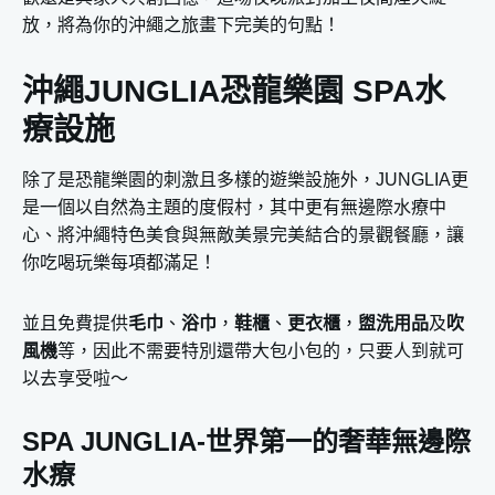
放，將為你的沖繩之旅畫下完美的句點！
沖繩JUNGLIA恐龍樂園 SPA水
療設施
除了是恐龍樂園的刺激且多樣的遊樂設施外，JUNGLIA更
是一個以自然為主題的度假村，其中更有無邊際水療中
心、將沖繩特色美食與無敵美景完美結合的景觀餐廳，讓
你吃喝玩樂每項都滿足！
並且免費提供
毛巾
、
浴巾
，
鞋櫃
、
更衣櫃
，
盥洗用品
及
吹
風機
等，因此不需要特別還帶大包小包的，只要人到就可
以去享受啦～
SPA JUNGLIA-世界第一的奢華無邊際
水療