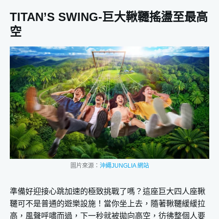
TITAN’S SWING-巨大鞦韆搖盪至最高
空
圖片來源：
沖繩JUNGLIA 網站
準備好迎接心跳加速的極致挑戰了嗎？這座巨大四人座鞦
韆可不是普通的遊樂設施！當你坐上去，隨著鞦韆緩緩拉
高，風聲呼嘯而過，下一秒就被拋向高空，彷彿整個人要