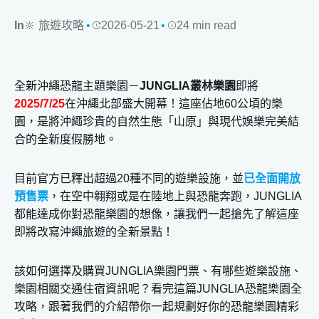
In
🔆 旅遊攻略
2026-05-21
24 min read
全新沖繩恐龍主題樂園－
JUNGLIA叢林樂園
即將
2025/7/25
在沖繩北部盛大開幕！這座佔地60公頃的樂
園，是將沖繩珍貴的自然生態「山原」與現代娛樂完美結
合的全新度假勝地。
目前官方已釋出超過20種不同的遊樂設施，並
已全面開放
預售票
，在空中翱翔或是在陸地上與恐龍奔跑，JUNGLIA
都能達成你對恐龍樂園的想像，讓我們一起搶先了解這座
即將改寫沖繩旅遊的全新景點！
該如何選擇及購買JUNGLIA樂園門票、有哪些遊樂設施、
樂園相關交通住宿資訊呢？看完這篇JUNGLIA恐龍樂園全
攻略，跟著我們的介紹帶你一起規劃好你的恐龍樂園精彩