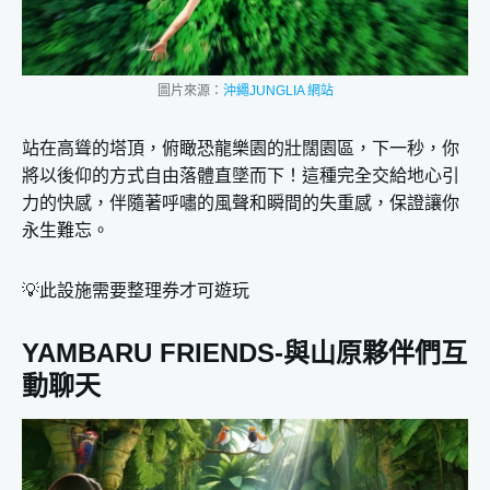
圖片來源：
沖繩JUNGLIA 網站
站在高聳的塔頂，俯瞰恐龍樂園的壯闊園區，下一秒，你
將以後仰的方式自由落體直墜而下！這種完全交給地心引
力的快感，伴隨著呼嘯的風聲和瞬間的失重感，保證讓你
永生難忘。
💡此設施需要整理券才可遊玩
YAMBARU FRIENDS-與山原夥伴們互
動聊天