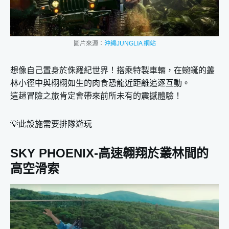
圖片來源：
沖繩JUNGLIA 網站
想像自己置身於侏羅紀世界！搭乘特製車輛，在蜿蜒的叢
林小徑中與栩栩如生的肉食恐龍近距離追逐互動。
這趟冒險之旅肯定會帶來前所未有的震撼體驗！
💡此設施需要排隊遊玩
SKY PHOENIX-高速翱翔於叢林間的
高空滑索