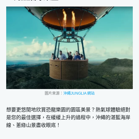
圖片來源：
沖繩JUNGLIA 網站
想要更悠閒地欣賞恐龍樂園的園區美景？熱氣球體驗絕對
是您的最佳選擇，在緩緩上升的過程中，沖繩的湛藍海岸
線、蔥綠山景盡收眼底！