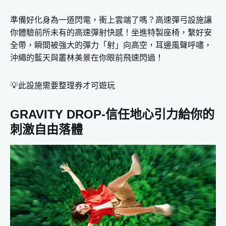
準備好化身為一道閃電，衝上雲端了嗎？高速彈弓設施讓
你體驗前所未有的高速彈射快感！坐進特製座椅，繫好安
全帶，瞬間被強大的彈力「射」向高空，耳邊風聲呼嘯，
沖繩的藍天與叢林美景在你眼前飛速閃過！
💡此設施需要整理券才可遊玩
GRAVITY DROP-信任地心引力給你的
刺激自由落體