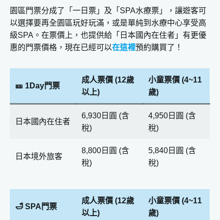
園區門票分成了「一日票」及「SPA水療票」，讓遊客可
以選擇要再全園區玩好玩滿，或是單純到水療中心享受高
級SPA。在票價上，也提供給「日本國內在住者」有更優
惠的門票價格，現在已經可以
在這裡
預約購買了！
成人票價 (12歲
小童票價 (4~11
🎫 1Day門票
以上)
歲)
6,930日圓 (含
4,950日圓 (含
日本國內在住者
稅)
稅)
8,800日圓 (含
5,840日圓 (含
日本境外旅客
稅)
稅)
成人票價 (12歲
小童票價 (4~11
🛁 SPA門票
以上)
歲)