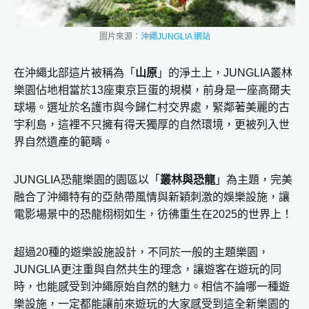
叢林克服恐懼找到走失的恐龍
TREE-TOP TREKKING-搖擺行走在超高空吊橋
圖片來源：
沖繩JUNGLIA 網站
BUGGY VOLTAGE: Adrenaline Challenge Course-駕
駛越野車探索更多園區
在沖繩北部這片被稱為「
山原
」的淨土上，JUNGLIA叢林
BUGGY VOLTAGE: Fun Adventure Course-越野車悠
樂園佔地相當於13座東京巨蛋的規模，前身是一座高爾夫
遊在野外賽道
球場。選址於名護市與今歸仁村交界處，緊鄰著美麗的古
宇利島，這裡不只擁有得天獨厚的自然環境，更被列入世
BUNGEE GLIDER-高空彈跳就是要你放聲尖叫
界自然遺產的範疇。
TITAN’S SWING-巨大鞦韆搖盪至最高空
HUMAN ARROW-人體高速彈弓飛向天際
JUNGLIA恐龍樂園的園區以「
叢林與恐龍
」為主題，完美
GRAVITY DROP-信任地心引力給你的刺激自由落體
融合了沖繩特有的亞熱帶風情與新穎刺激的娛樂設施，讓
YAMBARU FRIENDS-與山原夥伴們互動聊天
電影場景中的恐龍栩栩如生，彷彿重生在2025的世界上！
HAI-SAI! JAN-JUNGLIA居民相見歡
超過20種的遊樂設施設計，不同於一般的主題樂園，
TAM TAM TRAM-遊園節奏小電車
JUNGLIA更注重與自然共生的理念，讓遊客在遊玩的同
JUNGLIA SPLASH FES-暢快享受日間音樂水花派對
時，也能感受到沖繩原始自然的魅力。相信不論哪一種遊
SPLASH BATTLE-行動代號只能濕身的水槍大戰
樂設施，一定都能讓前來遊玩的大家感受到這全新樂園的