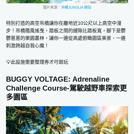
圖片來源：
沖繩JUNGLIA 網站
特別打造的高空吊橋讓你在離地近10公尺以上高空中漫
步！吊橋隨風搖曳，踏板之間的縫隙比踏板寬，腳下是鬱
鬱蔥蔥的樂園叢林，讓你一邊從高處俯瞰園區美景，一邊
刺激跨越自我心魔！
💡此設施需要整理券才可遊玩
BUGGY VOLTAGE: Adrenaline
Challenge Course-駕駛越野車探索更
多園區