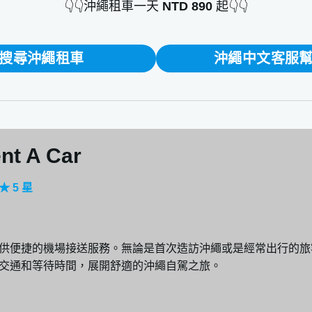
👇👇沖繩租車一天
NTD 890
起👇👇
與價格比較
搜尋沖繩租車
沖繩中文客服
險：免責賠償制度(CDW)
車營業損失費用：NOC補償保險
點
車時間要怎麼安排？
nt A Car
證件
記帶日文駕照譯本怎麼辦？
 5 星
預訂沖繩自駕租車
車
供便捷的機場接送服務。無論是首次造訪沖繩或是經常出行的旅
交通和等待時間，展開舒適的沖繩自駕之旅。
繩租車旅程
規罰金