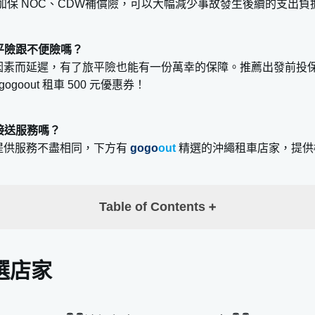
加保 NOC、CDW補償險，可以大幅減少事故發生後續的支出負
平險跟不便險嗎？
因素而延遲，有了旅平險也能有一份萬幸的保障。推薦出發前投
gogoout 租車 500 元優惠券！
接送服務嗎？
提供服務不盡相同，下方有
gogo
out
精選的沖繩租車店家，提供
Table of Contents
選店家
覇空港店
沖繩那覇店