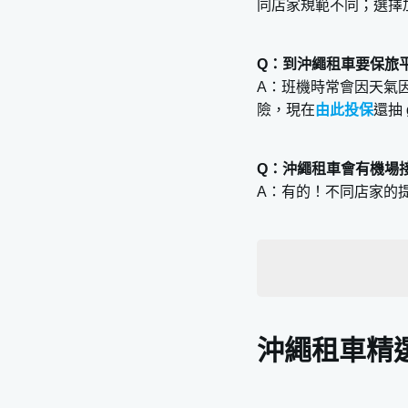
同店家規範不同；選擇
Q：到沖繩租車要保旅
A：班機時常會因天氣
險，現在
由此投保
還抽 
Q：沖繩租車會有機場
A：有的！不同店家的
沖繩租車精選店家
ROYAL Rent A Car
沖繩租車精
UMUIレンタカー那
Premium租車 – 