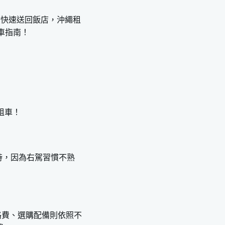
買快速送回飯店，沖繩租
車指南！
租車！
時，因為右駕習慣不熟
路費、選購配備則依照不