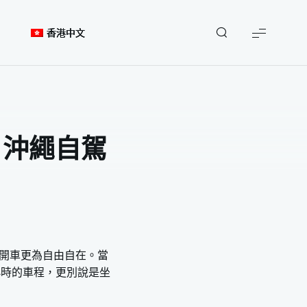
X
點此領取
香港中文
【沖繩租車】租車推薦、價格比較、沖繩自駕遊注意事項全詳解！
、沖繩自駕
你開車更為自由自在。當
小時的車程，更別說是坐