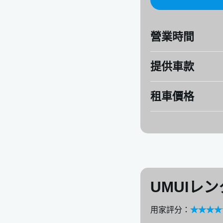
美國村
萬座毛
營業時間
那霸國際通
ASHIBINAA Outle
提供車款
地址：
沖繩県豊見城
營業時間：（週一至
租車價格
TOYOTA：ALPHA
UMUIレ
用家評分：
★★★★★