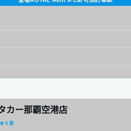
查看ROYAL Rent A Car可預訂車款
t
市市座安３１５－７
週日）
～20
RD（七人座）、Roomy、Yaris
ンタカー那覇空港店
 5 星