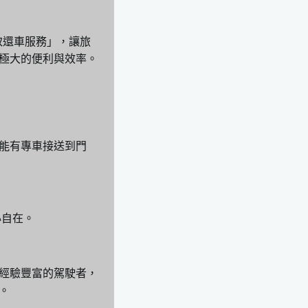
取還車服務」，讓旅
極大的便利與效率。
能有專車接送到門
心自在。
經驗豐富的駕駛者，
。