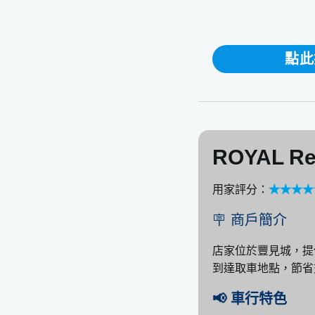
沖繩租車推薦店家
沖繩租車公司的服務
沖繩租車保險規定
點此
1. 租車的必備保
2. 免除賠償租
沖繩租車推薦取車地
沖繩租車的取還
ROYAL Re
在沖繩租車需要哪些
去沖繩租車但忘
用家評分：
★★★★★
線上預約沖繩租車
🪧 商戶簡介
Step 1 在線上
Step 2 到沖繩取
店家位於豐見城，提
到達取車地點，節省
Step 3 完成沖
沖繩租車 注意事項
📢 車行特色
1.交通規範 / 違