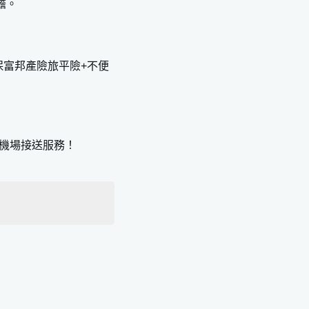
擔。
保富邦產險旅平險+不便
機場接送服務！