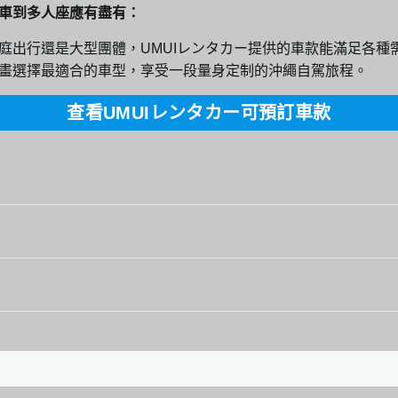
車到多人座應有盡有：
庭出行還是大型團體，UMUIレンタカー提供的車款能滿足各種
畫選擇最適合的車型，享受一段量身定制的沖繩自駕旅程。
查看UMUIレンタカー可預訂車款
豊崎1-325
週日）
～20
PORTE、ROOMY、VITZ、Raize、Voxy/Noah