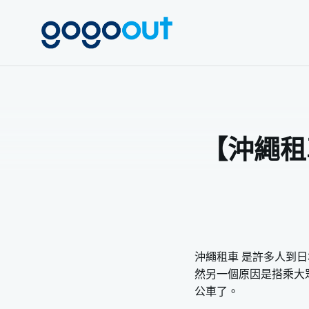
限時
gogoout
【沖繩租
沖繩租車 是許多人到
然另一個原因是搭乘大
公車了。