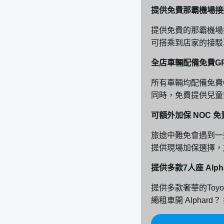
提供免費那霸機場接
2.沖繩交通號誌
3.Mapcode車
提供免費的那霸機場
可搭乘到店家的接駁
4.沖繩路上常見
沖繩ETC高速公路
全店車輛配備免費G
沖繩租車常見問題
所有車輛均配備免費
未滿20歲可以在
同時，免費提供兒童
在沖繩發生車禍
可額外加保 NOC 
沖繩租車有罰單
旅途中難免會遇到一
如果我在gogo
提供現場加保選擇，
在沖繩要怎麼加
沖繩租車自駕旅遊點
提供多款7人座 Alp
美麗海水族館（Chur
提供多款奢華的Toy
沖繩JUNGLIA樂
繩租車開 Alphard
古宇利島