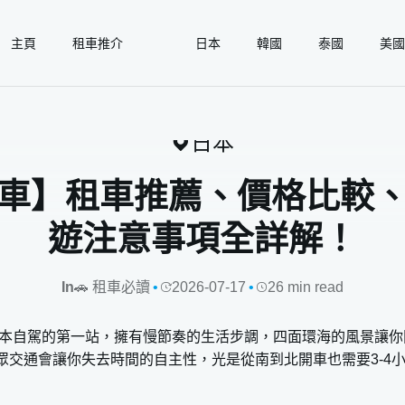
下載 gogoout APP 領取免費 1GB eSIM！
主頁
租車推介
日本
韓國
泰國
美國
全球租車好伙伴 | gogoout 自駕旅遊日誌
🚗 租車必睇
日本
車】租車推薦、價格比較
遊注意事項全詳解！
In
🚗 租車必讀
2026-07-17
26 min read
日本自駕的第一站，擁有慢節奏的生活步調，四面環海的風景讓
眾交通會讓你失去時間的自主性，光是從南到北開車也需要3-4