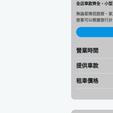
全店車款齊全，小型
無論是情侶旅遊、家
旅客可以根據旅行計
營業時間
提供車款
地址：
沖繩県豊見城市
營業時間：（週一至
租車價格
PASSO、