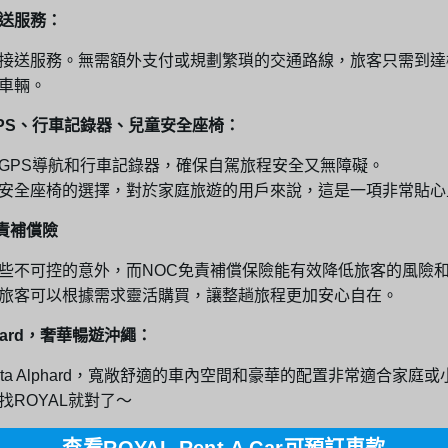
送服務：
用導航說明
接送服務。無需額外支付或規劃繁瑣的交通路線，旅客只需到達
車輛。
的汽車貼紙
過路費
PS、行車記錄器、兒童安全座椅：
GPS導航和行車記錄器，確保自駕旅程安全又無障礙。
沖繩租車嗎？
安全座椅的選擇，對於家庭旅遊的用戶來說，這是一項非常貼心
怎麼辦？
免責補償險
要怎麼繳？
些不可控的意外，而NOC免責補償保險能有效降低旅客的風險
out預訂了車款，但往沖繩的航班或船班延期或取消該怎麼辦？
旅客可以根據需求靈活購買，讓整趟旅程更加安心自在。
油？
推薦
hard，奢華暢遊沖繩：
aumi Aquarium）
ota Alphard，寬敞舒適的車內空間和豪華的配置非常適合家庭
園
？ 找ROYAL就對了～