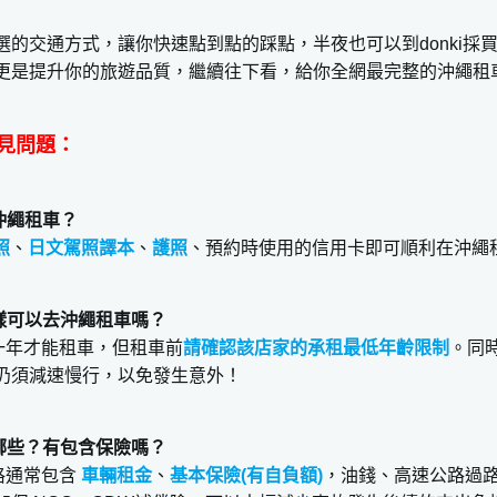
選的交通方式，讓你快速點到點的踩點，半夜也可以到donki採
更是提升你的旅遊品質，繼續往下看，給你全網最完整的沖繩租
見問題：
沖繩租車？
照
、
日文駕照譯本
、
護照
、預約時使用的信用卡即可順利在沖繩
樣可以去沖繩租車嗎？
一年才能租車，但租車前
請確認該店家的承租最低年齡限制
。同
仍須減速慢行，以免發生意外！
哪些？有包含保險嗎？
格通常包含
車輛租金
、
基本保險(有自負額)
，油錢、高速公路過