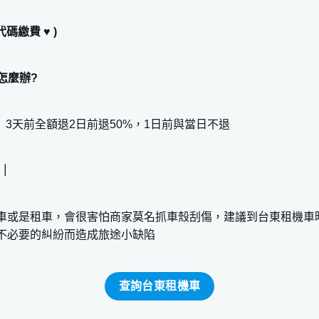
代碼繳費 ♥ )
怎麼辦?
訂， 3天前全額退2日前退50%，1日前與當日不退
醒｜
車或是租車，會很害怕商家莫名抓車殼刮傷，建議到台東租機車
不必要的糾紛而造成旅途小缺陷
查詢台東租機車