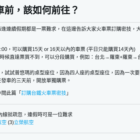
車前，該如何前往？
每逢連續假期都是一票難求，在這邊告訴大家火車票訂購密技，
:00，可以購買15天 or 16天以內的車票 (平日只能購買14天內)
有時候直達票買不到，可以分段購買，例如：台北→羅東+羅東→
天前，試試普悠瑪的桌型座位，因為四人座的桌型座位，因為一次
在發車的三天前，開放單獨購票。
參閱此篇「
訂購台鐵火車票密技
」
內線就疏忽，連假時可是一位難求
航空
(3)
立榮航空