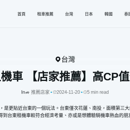
下載 gogoout APP 領取免費 1GB eSIM！
首頁
租車推薦
台灣
日本
韓國
泰
全球租車好夥伴 | gogoout 自駕旅遊誌
🚙 推薦店家
台灣
機車 【店家推薦】高CP
In
🚙 推薦店家
2024-11-20
5 min read
車，是更貼近台東的一個玩法。台東僅次花蓮、南投，面積第三
得到台東租機車較符合經濟考量、亦或是想體驗騎機車熱血的朋