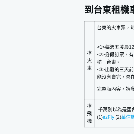
到台東租機
台東的火車票，
<1>每週五凌晨12
搭
<2>分段訂票，
火
枋→台東。
車
<3>出發的三
能沒有賣完，會
完整版內容，請
搭
千萬別以為是國
飛
(1)
ezFly
(2)
華信
機