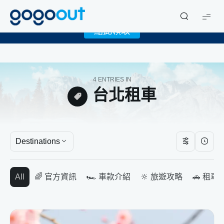
X
限時下載 gogoout APP 領取免費 1GB eSIM！
gogoout
點此領取
4 ENTRIES IN
台北租車
Destinations
All
🌈 官方資訊
🏎️ 車款介紹
🔆 旅遊攻略
🚗 租車