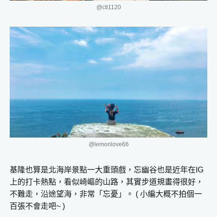
@cti1120
@lemonlove66
基隆也算是北海岸景點一大重頭戲，忘幽谷也是近年在IG
上的打卡熱點，看似崎嶇的山路，其實步道規畫得很好，
不難走，沿途望海，非常「忘憂」。 ( 小編大概不拍個一
百張不會走吧~ )