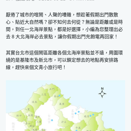
厭倦了城市的喧鬧、人聲的嘈雜，想趁著假期出門散散
心、貼近大自然嗎？卻不知何去何從？無論是距離或是時
間，到任一北海岸景點，都是好選擇，小編為您整理出必
去 8 大北海岸必去景點，讓你假期出門充飽電再回家！
其實台北市這個鬧區距離各個北海岸景點並不遠，周圍環
繞的是基隆市及新北市，可以鎖定想去的地點再安排路
線，趕快來個文青小旅行吧！