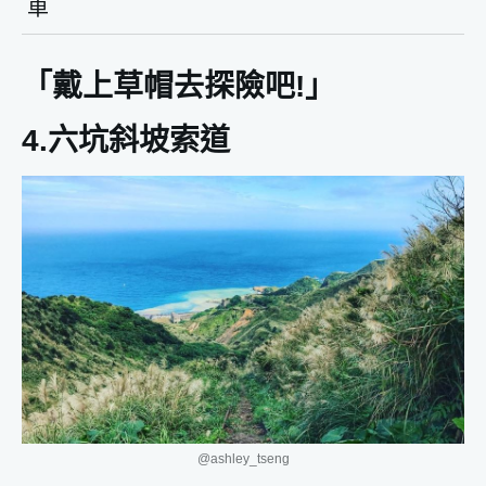
車
「戴上草帽去探險吧!」
4.六坑斜坡索道
@ashley_tseng