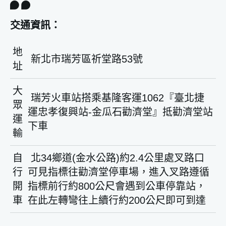
交通資訊：
地
新北市瑞芳區祈堂路53號
址
大
瑞芳火車站搭乘基隆客運1062『臺北捷
眾
運忠孝復興站-金瓜石勸濟堂』抵勸濟堂站
運
下車
輸
自
北34鄉道(金水公路)約2.4公里處叉路口
行
可見指標往勸濟堂停車場，進入叉路遵循
開
指標前行約800公尺會遇到公車停靠站，
車
在此左轉彎往上續行約200公尺即可到達