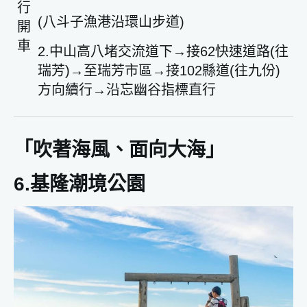
行
(八斗子漁港沿環山步道)
開
車
2.中山高八堵交流道下→接62快速道路(往
瑞芳)→至瑞芳市區→接102縣道(往九份)
方向續行→沿忘幽谷指標直行
「吹著海風、面向大海」
6.基隆潮境公園