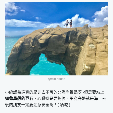
@min.hsueh
小編認為這真的是非去不可的北海岸景點呀~但是要站上
如象鼻般的巨石
，心臟還是要夠強，畢竟旁邊就是海，去
玩的朋友一定要注意安全啊！( 吶喊 )