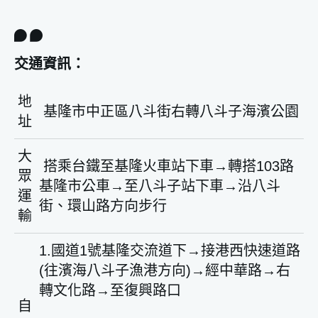
交通資訊：
地
基隆市中正區八斗街右轉八斗子海濱公園
址
大
搭乘台鐵至基隆火車站下車→轉搭103路
眾
基隆市公車→至八斗子站下車→沿八斗
運
街、環山路方向步行
輸
1.國道1號基隆交流道下→接港西快速道路
(往濱海八斗子漁港方向)→經中華路→右
轉文化路→至復興路口
自