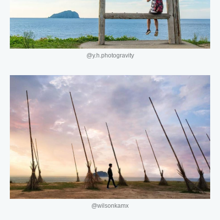
@y.h.photogravity
@wilsonkamx