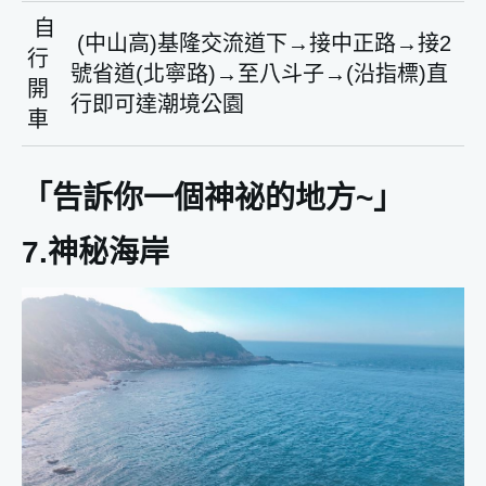
自
(中山高)基隆交流道下→接中正路→接2
行
號省道(北寧路)→至八斗子→(沿指標)直
開
行即可達潮境公園
車
「告訴你一個神祕的地方~」
7.神秘海岸