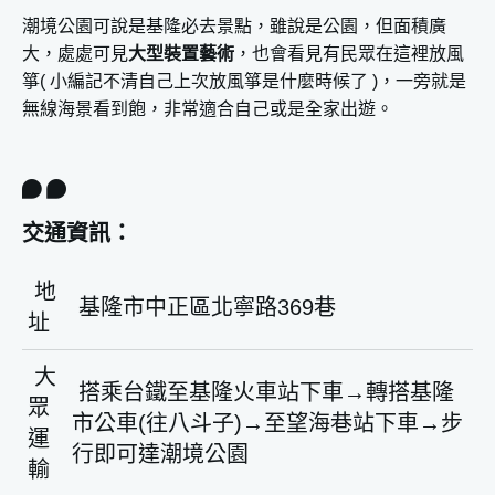
潮境公園可說是基隆必去景點，雖說是公園，但面積廣
大，處處可見
大型裝置藝術
，也會看見有民眾在這裡放風
箏( 小編記不清自己上次放風箏是什麼時候了 )，一旁就是
無線海景看到飽，非常適合自己或是全家出遊。
交通資訊：
地
基隆市中正區北寧路369巷
址
大
搭乘台鐵至基隆火車站下車→轉搭基隆
眾
市公車(往八斗子)→至望海巷站下車→步
運
行即可達潮境公園
輸