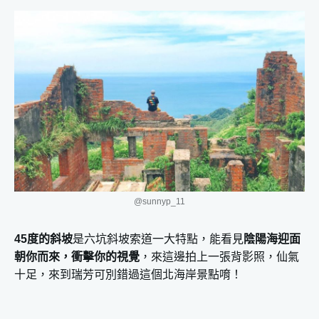
@sunnyp_11
45度的斜坡
是六坑斜坡索道一大特點，能看見
陰陽海迎面
朝你而來，衝擊你的視覺
，來這邊拍上一張背影照，仙氣
十足，來到瑞芳可別錯過這個北海岸景點唷！