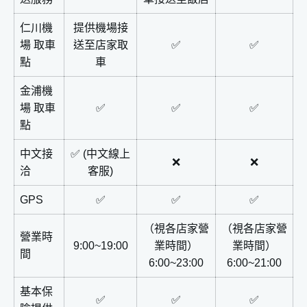
仁川機
提供機場接
場 取車
送至店家取
✅
✅
點
車
金浦機
場 取車
✅
✅
✅
點
中文接
✅ (中文線上
❌
❌
洽
客服)
GPS
✅
✅
✅
（視各店家營
（視各店家營
營業時
9:00~19:00
業時間）
業時間）
間
6:00~23:00
6:00~21:00
基本保
✅
✅
✅