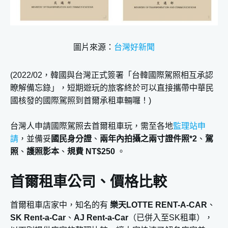
圖片來源：
台灣好新聞
(2022/02，韓國與台灣正式簽署「台韓國際駕照相互承認
瞭解備忘錄」，短期遊玩的旅客終於可以直接攜帶中華民
國核發的國際駕照到首爾承租車輛囉！)
台灣人申請國際駕照去首爾租車玩，需至各地
監理站申
請
，並備妥
國民身分證
、
兩年內拍攝之兩寸證件照*2
、
駕
照
、
護照影本
、
規費 NT$250
。
首爾租車公司、價格比較
首爾租車店家中，知名的有
樂天LOTTE RENT-A-CAR
、
SK Rent-a-Car
、
AJ Rent-a-Car
（已併入至SK租車），