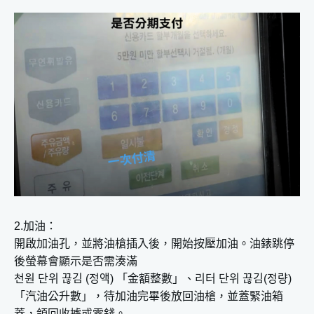
2.加油：
開啟加油孔，並將油槍插入後，開始按壓加油。油錶跳停
後螢幕會顯示是否需湊滿
천원 단위 끊김 (정액) 「金額整數」、리터 단위 끊김(정량)
「汽油公升數」，待加油完畢後放回油槍，並蓋緊油箱
蓋，領回收據或零錢。