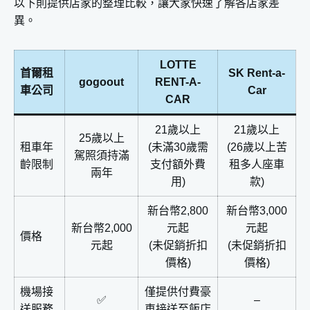
以下則提供店家的整理比較，讓大家快速了解各店家差
異。
LOTTE
首爾租
SK Rent-a-
gogoout
RENT-A-
車公司
Car
CAR
21歲以上
21歲以上
25歲以上
租車年
(未滿30歲需
(26歲以上苦
駕照須持滿
齡限制
支付額外費
租多人座車
兩年
用)
款)
新台幣2,800
新台幣3,000
新台幣2,000
元起
元起
價格
元起
(未促銷折扣
(未促銷折扣
價格)
價格)
機場接
僅提供付費豪
✅
–
送服務
車接送至飯店