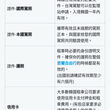
Naver Map
件，台灣駕駛可以在監理
證件-
國際駕照
站申請，入境韓國一年內
KakaoMap
有效。
韓巢地圖
首爾租車注意事項
攜帶有效且未過期的駕照
證件-
本國駕照
正本，與國家核發的國際
1.交通規則
駕照共同驗證使用。
2.停車技巧
3.交通號誌
租車時必要的身份證明文
件，確保你的護照在整個
首爾租車常見問題
首爾自由行
的時候都是有
首爾租車 總結結論
證件-
護照
效的。
(出國前請確認有效期至少
有六個月)
大多數韓國租車公司要求
使用信用卡支付押金和租
車費用。(有些店家要求必
信用卡