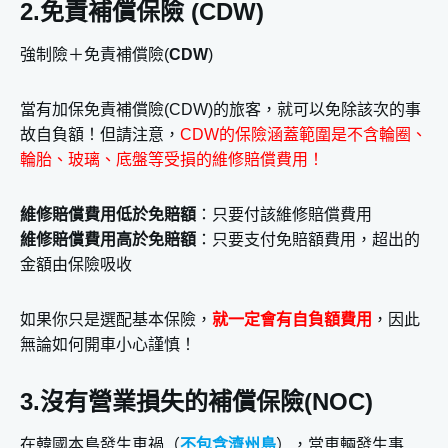
2.免責補償保險 (CDW)
強制險＋免責補償險(
CDW
)
當有加保免責補償險(CDW)的旅客，就可以免除該次的事
故自負額！但請注意，
CDW的保險涵蓋範圍是不含輪圈、
輪胎、玻璃、底盤等受損的維修賠償費用！
維修賠償費用低於免賠額
：只要付該維修賠償費用
維修賠償費用高於免賠額
：只要支付免賠額費用，超出的
金額由保險吸收
如果你只是選配基本保險，
就一定會有自負額費用
，因此
無論如何開車小心謹慎！
3.沒有營業損失的補償保險(NOC)
在韓國本島發生車禍（
不包含濟州島
），當車輛發生事