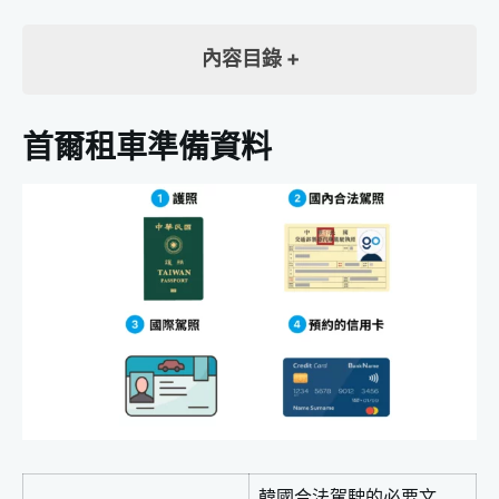
內容目錄
首爾租車 推薦原因
首爾租車準備資料
首爾租車準備資料
首爾租車公司、價格比較
首爾租車保險介紹
1.強制責任保險
2.免責補償保險 (CDW)
3.沒有營業損失的補償保險(NOC)
首爾高速公路介紹
首爾Hi-Pass (ETC)
WOWPASS介紹
首爾加油站介紹
首爾租車導航介紹
韓國合法駕駛的必要文