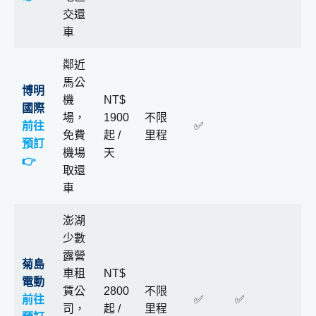
交還
車
鄰近
馬公
博明
機
NT$
國際
場，
1900
不限
前往
✅
免費
起 /
里程
預訂
機場
天
👉
取還
車
澎湖
少數
露營
菊島
車租
NT$
電動
賃公
2800
不限
前往
✅
✅
司，
起 /
里程