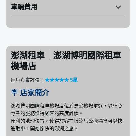
營業時間：週一～週日 8:00～21:00
車輛費用
HONDA：CR-V、ODYSSEY
HYUNDAI：STARIA、STAREX
TOYOTA：ALTIS、SIENTA、GRANVIA、VIOS
澎湖租車｜澎湖博明國際租車
Volkswagen：CARAVELLE
機場店
用戶真實評價：
★★★★★ 5星
🪧 店家簡介
澎湖博明國際租車機場店位於馬公機場附近，以細心
專業的服務獲得顧客的高度評價。
便利的地理位置，使得旅客在抵達馬公機場後可以快
速取車，開始愉快的澎湖之旅。