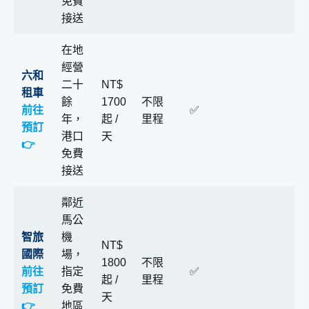
免費
接送
在地
經營
六和
二十
NT$
租車
餘
1700
不限
前往
✅
年，
起 /
里程
預訂
港口
天
👉
免費
接送
鄰近
馬公
智旅
機
NT$
國際
場，
1800
不限
前往
指定
✅
起 /
里程
預訂
免費
天
👉
地區