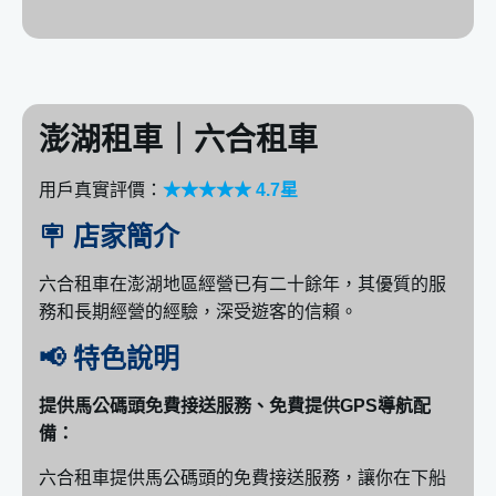
HONDA：FIT、HR-V
HYUNDAI：CUSTIN、STAREX
Mercedes-Benz：GLC、VITO
澎湖租車｜六合租車
NISSAN：
KICKS、SENTRA、TIIDA
TOYOTA：ALTIS、CAMRY、COROLLA CROSS、
用戶真實評價：
★★★★★ 4.7星
VIOS、YARIS CROSS、YARIS CROSSOVER
🪧 店家簡介
六合租車在澎湖地區經營已有二十餘年，其優質的服
務和長期經營的經驗，深受遊客的信賴。
📢 特色說明
提供馬公碼頭免費接送服務、免費提供GPS導航配
備：
六合租車提供馬公碼頭的免費接送服務，讓你在下船