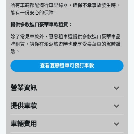
所有車輛都配備行車記錄器，確保不幸事故發生時，
能有一份安心的保障！
提供多款進口豪華車款租賃：
除了常見車款外，夏戀租車還提供多款進口豪華車品
牌租賃，讓你在澎湖旅遊時也能享受豪華車的駕駛體
驗。
查看夏戀租車可預訂車款
營業資訊
提供車款
澎湖縣馬公市西文里121-8號
營業時間：週一～週日 8:00～19:00
車輛費用
FORD：ACTIVE、FOUCS 特仕版、KUGA