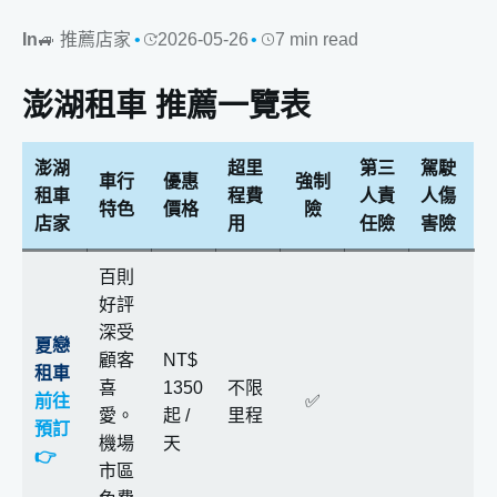
In
🚙 推薦店家
2026-05-26
7 min read
澎湖租車 推薦一覽表
澎湖
超里
第三
駕駛
車行
優惠
強制
租車
程費
人責
人傷
特色
價格
險
店家
用
任險
害險
百則
好評
深受
夏戀
顧客
NT$
租車
喜
1350
不限
前往
✅
愛。
起 /
里程
預訂
機場
天
👉
市區