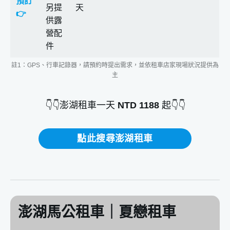
預訂
另提
天
👉
供露
營配
件
註1：GPS、行車記錄器，請預約時提出需求，並依租車店家現場狀況提供為
主
👇👇澎湖租車一天
NTD 1188
起👇👇
點此搜尋澎湖租車
澎湖馬公租車｜夏戀租車