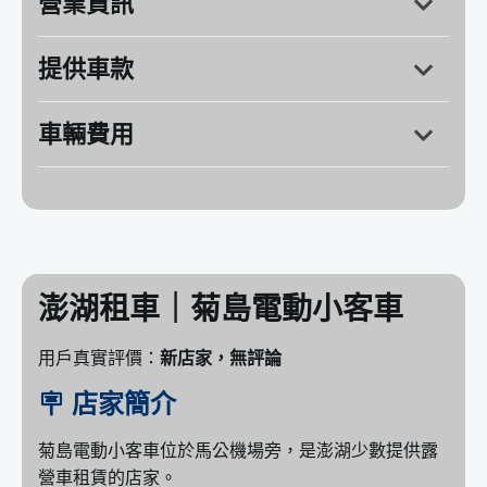
營業資訊
提供車款
澎湖縣湖西鄉隘門村118-15號
營業時間：週一～週日 8:00～18:00
車輛費用
Tourneo Connect
HYUNDAI：STARIA、STAREX
TOYOTA：ALTIS、COROLLA CROSS、YARIS、
VIOS
澎湖租車｜菊島電動小客車
Volkswagen：T-CROSS
用戶真實評價：
新店家，無評論
🪧 店家簡介
菊島電動小客車位於馬公機場旁，是澎湖少數提供露
營車租賃的店家。