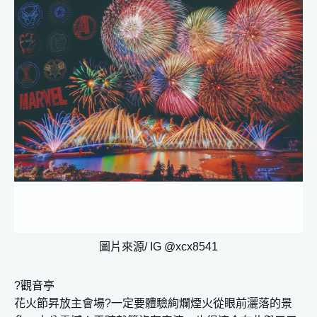
圖片來源/ IG @xcx8541
?觀音亭
花火節昇放主會場?一定要體驗絢爛煙火從眼前灑落的景