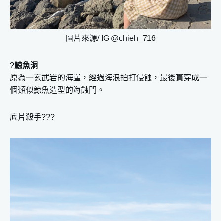
圖片來源/ IG @chieh_716
?
鯨魚洞
原為一玄武岩的海崖，經過海浪拍打侵蝕，最後貫穿成一
個類似鯨魚造型的海蝕門。
底片殺手???