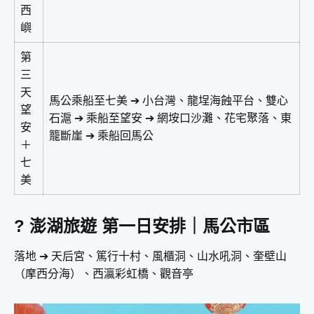
西
嶼
第
三
天
馬公乘船至七美 ➔ 小台灣、龍埕海蝕平台、雙心
望
石滬 ➔ 乘船至望安 ➔ 網垵口沙灘、花宅聚落、東
安
籠斷崖 ➔ 乘船回馬公
＋
七
美
? 澎湖旅遊 第一日安排｜馬公市區
落地 ➔ 天后宮、篤行十村、風櫃洞、山水吼洞、奎壁山
（摩西分海）、西瀛彩虹橋、觀音亭