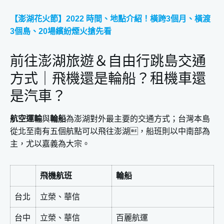
【澎湖花火節】2022 時間、地點介紹！橫跨3個月、橫渡
3個島、20場繽紛煙火搶先看
前往澎湖旅遊＆自由行跳島交通
方式｜飛機還是
輪船？租機車還
是汽車？
航空運輸
與
輪船
為澎湖對外最主要的交通方式；台灣本島
從北至南有五個航點可以飛往澎湖，船班則以中南部為
主，尤以嘉義為大宗。
飛機航班
輪船
台北
立榮、華信
台中
立榮、華信
百麗航運