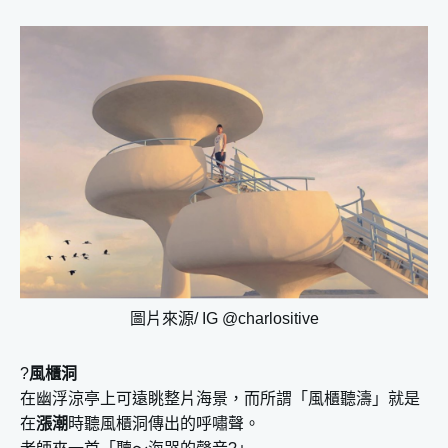
圖片來源/ IG @charlositive
?
風櫃洞
在幽浮涼亭上可遠眺整片海景，而所謂「風櫃聽濤」就是
在
漲潮
時聽風櫃洞傳出的呼嘯聲。