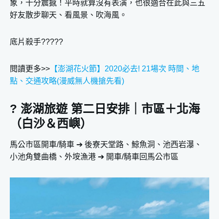
象，十分震撼！平時就算沒有表演，也很適合在此與三五
好友散步聊天、看風景、吹海風。
底片殺手?????
閱讀更多>>
【澎湖花火節】2020必去! 21場次 時間、地
點、交通攻略(漫威無人機搶先看)
? 澎湖旅遊 第二日安排｜市區＋北海
（白沙＆西嶼）
馬公市區開車/騎車 ➔ 後寮天堂路、鯨魚洞、池西岩瀑、
小池角雙曲橋、外垵漁港 ➔ 開車/騎車回馬公市區