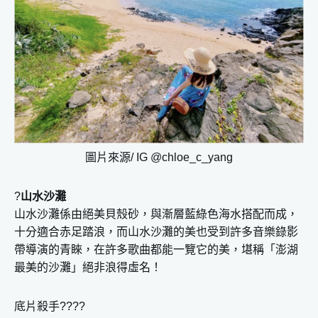
圖片來源/ IG @chloe_c_yang
?
山水沙灘
山水沙灘係由絕美貝殼砂，與漸層藍綠色海水搭配而成，
十分適合赤足踏浪，而山水沙灘的美也受到許多音樂錄影
帶導演的青睞，在許多歌曲都能一覽它的美，堪稱「澎湖
最美的沙灘」絕非浪得虛名！
底片殺手????