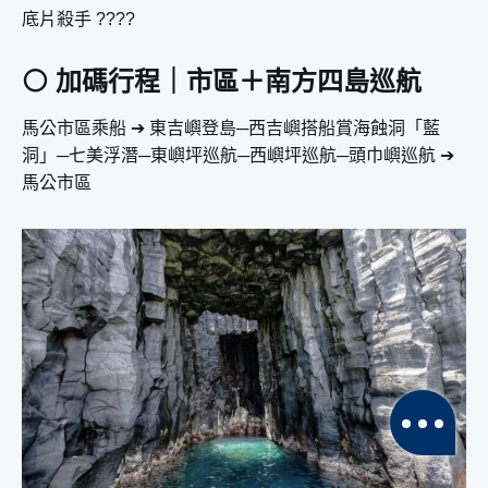
底片殺手 ????
⚪️ 加碼行程｜市區＋南方四島巡航
馬公市區乘船 ➔ 東吉嶼登島─西吉嶼搭船賞海蝕洞「藍
洞」─七美浮潛─東嶼坪巡航─西嶼坪巡航─頭巾嶼巡航 ➔
馬公市區