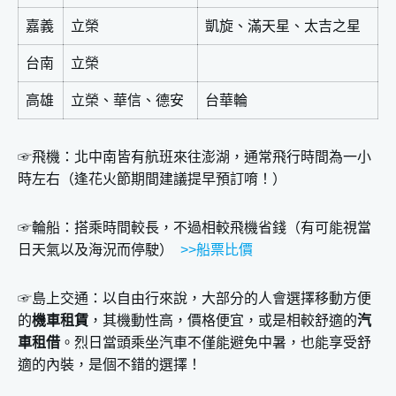
嘉義
立榮
凱旋、滿天星、太吉之星
台南
立榮
高雄
立榮、華信、德安
台華輪
☞飛機：北中南皆有航班來往澎湖，通常飛行時間為一小
時左右（逢花火節期間建議提早預訂唷！）
☞輪船：搭乘時間較長，不過相較飛機省錢（有可能視當
日天氣以及海況而停駛）
>>船票比價
☞島上交通：以自由行來說，大部分的人會選擇移動方便
的
機車租賃
，其機動性高，價格便宜，或是相較舒適的
汽
車租借
。烈日當頭乘坐汽車不僅能避免中暑，也能享受舒
適的內裝，是個不錯的選擇！