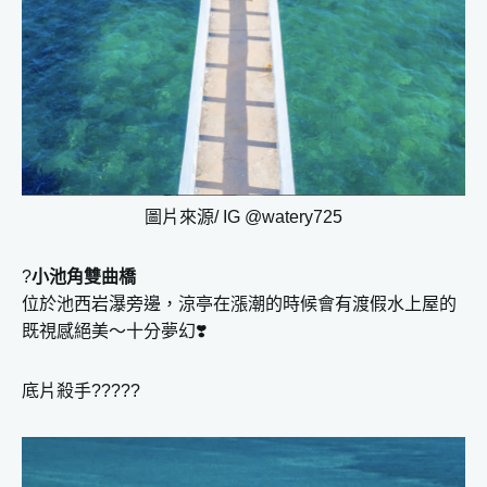
圖片來源/ IG @watery725
?
小池角雙曲橋
位於池西岩瀑旁邊，涼亭在漲潮的時候會有渡假水上屋的
既視感絕美～十分夢幻❣️
底片殺手?????