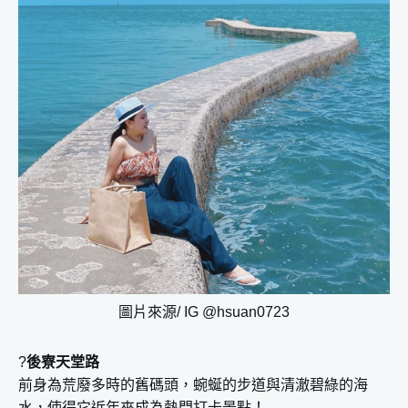
圖片來源/ IG @hsuan0723
?
後寮天堂路
前身為荒廢多時的舊碼頭，蜿蜒的步道與清澈碧綠的海
水，使得它近年來成為熱門打卡景點！