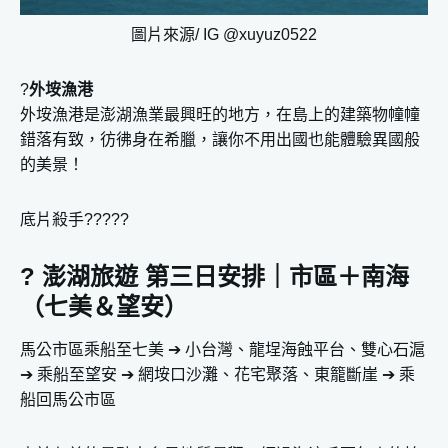
圖片來源/ IG @xuyuz0522
?
外垵漁港
外垵漁港是澎湖漁業最興旺的地方，在島上的建築物幢幢
錯落有致，彷彿身在希臘，讓你不用出國也能體驗異國般
的美景！
底片殺手?????
? 澎湖旅遊 第三日安排｜市區＋南海
（七美＆望安）
馬公市區乘船至七美 ➔ 小台灣、龍埕海蝕平台、雙心石滬
➔ 乘船至望安 ➔ 網垵口沙灘、花宅聚落、東籠斷崖 ➔ 乘
船回馬公市區