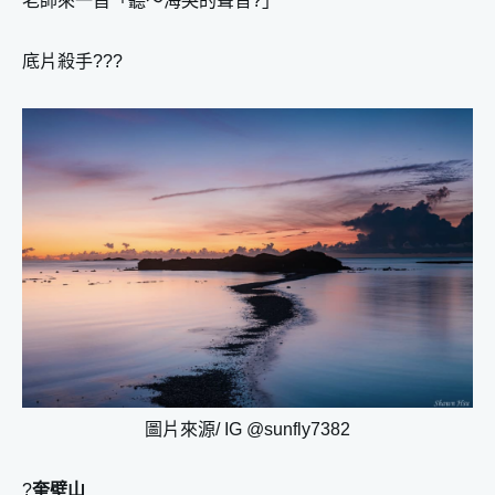
老師來一首「聽～海哭的聲音?」
底片殺手???
圖片來源/ IG @sunfly7382
?
奎壁山