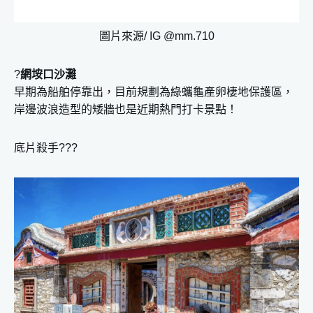
圖片來源/ IG @mm.710
?
網垵口沙灘
早期為船舶停靠出，目前規劃為綠蠵龜產卵棲地保護區，
岸邊波浪造型的矮牆也是近期熱門打卡景點！
底片殺手???