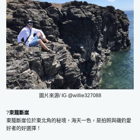
圖片來源/ IG @willie327088
?
東籠斷崖
東籠斷崖位於東北角的秘境，海天一色，是拍照與磯釣愛
好者的好選擇！