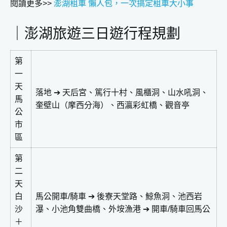
閱讀更多>>
澎湖租車 懶人包，一次搞定租車大小事
｜澎湖旅遊三日遊行程規劃
第
一
天
落地 ➔ 天后宮、篤行十村、風櫃洞、山水吼洞、
馬
奎壁山（摩西分海）、西瀛彩虹橋、觀音亭
公
市
區
第
二
天
白
馬公開車/騎車 ➔ 後寮天堂路、鯨魚洞、池西岩
沙
瀑、小池角雙曲橋、外垵漁港 ➔ 開車/騎車回馬公
＋