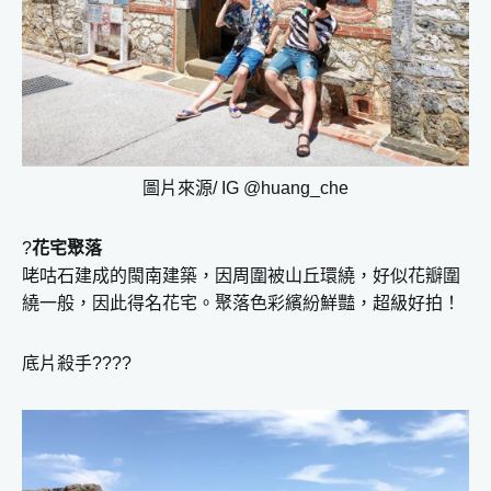
圖片來源/ IG @huang_che
?
花宅聚落
咾咕石建成的閩南建築，因周圍被山丘環繞，好似花瓣圍
繞一般，因此得名花宅。聚落色彩繽紛鮮豔，超級好拍！
底片殺手????