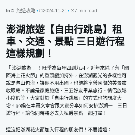
In
🔆 旅遊攻略
2024-11-21
7 min read
澎湖旅遊【自由行跳島】租
車、交通、景點 三日遊行程
這樣規劃！
「 澎湖旅遊 」！旺季為每年四到九月，近年來除了有「國
際海上花火節」的重頭戲加持外，在澎湖觀光的多樣性可
說是包山包海，讓你不用出國，也能將享譽國際的美景盡
收眼底。不論是家庭旅遊、三五好友畢業旅行、情侶放鬆
小度假等，大家對於「自由行跳島」的方式也詢問度大
增。go編在本篇文章會跟大家分享如何安排澎湖一二三日
遊行程，讓你同時將必去與私房景點一網打盡！
還沒把澎湖花火節加入行程的朋友們！不要錯過：