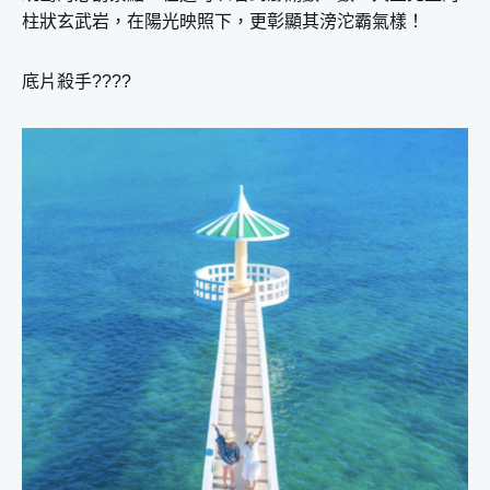
柱狀玄武岩，在陽光映照下，更彰顯其滂沱霸氣樣！
底片殺手????