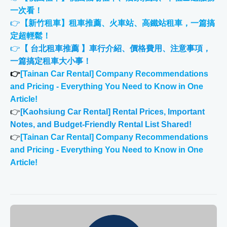
一次看！
👉
【新竹租車】租車推薦、火車站、高鐵站租車，一篇搞
定超輕鬆！
👉
【 台北租車推薦 】車行介紹、價格費用、注意事項，
一篇搞定租車大小事！
👉
[Tainan Car Rental] Company Recommendations
and Pricing - Everything You Need to Know in One
Article!
👉
[Kaohsiung Car Rental] Rental Prices, Important
Notes, and Budget-Friendly Rental List Shared!
👉
[Tainan Car Rental] Company Recommendations
and Pricing - Everything You Need to Know in One
Article!