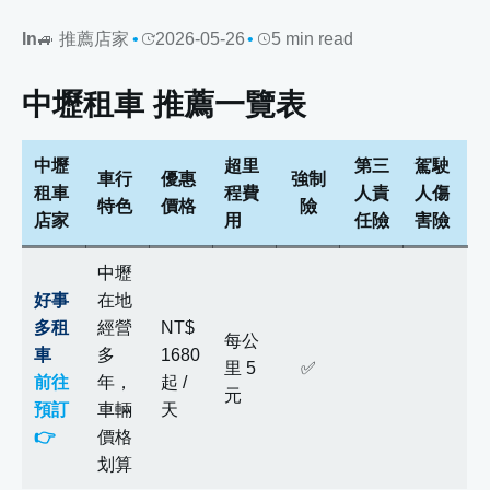
In
🚙 推薦店家
2026-05-26
5 min read
中壢租車 推薦一覽表
中壢
超里
第三
駕駛
車行
優惠
強制
租車
程費
人責
人傷
特色
價格
險
店家
用
任險
害險
中壢
好事
在地
多租
經營
NT$
每公
車
多
1680
里 5
✅
前往
年，
起 /
元
預訂
車輛
天
👉
價格
划算