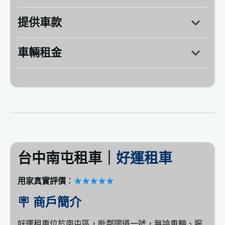
提供車款
台中市龍井區台灣大道五段348號
營業時間：週一～週日 / 09:00～21:00
車輛租金
台中南屯租車｜
好運租車
用家真實評價
：
★★★★★
🪧 商戶簡介
好運租車位於南屯區，毗鄰國道一號，無論車輛、服