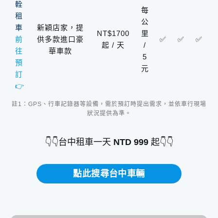
輇
每
租
公
車
新穎店家，提
NT$1700
里
前
供多款進口豪
✅
✅
✅
起 / 天
/
往
華車款
5
預
元
訂
👉
註1：GPS、行車記錄器等設備，需於預訂時提出需求，並依車行現場
狀況提供為準。
👇👇台中租車一天
NTD 999
起👇👇
點此搜尋台中車輛