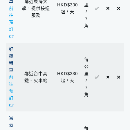
車
鄰近東海大
HKD$330
里
前
學，提供接送
✅
❌
❌
起 / 天
/
往
服務
7
預
角
訂
👉
好
運
每
租
公
車
鄰近台中高
HKD$330
里
前
✅
❌
❌
鐵、火車站
起 / 天
/
往
7
預
角
訂
👉
富
豪
每