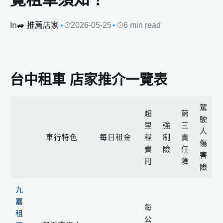
In
🚙 推薦店家
2026-05-25
6 min read
台中租車 店家推介一覽表
駕
超
第
駛
里
強
三
人
車行特色
每日租金
程
制
責
傷
費
險
任
害
用
險
險
九
嘉
每
租
公