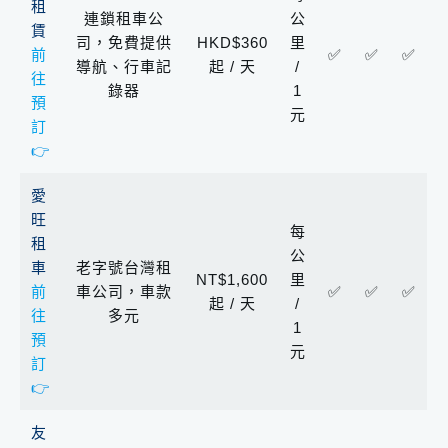
租
連鎖租車公
公
賃
司，免費提供
HKD$360
里
前
✅
✅
✅
導航、行車記
起 / 天
/
往
錄器
1
預
元
訂
👉
愛
旺
每
租
公
車
老字號台灣租
NT$1,600
里
前
車公司，車款
✅
✅
✅
起 / 天
/
往
多元
1
預
元
訂
👉
友