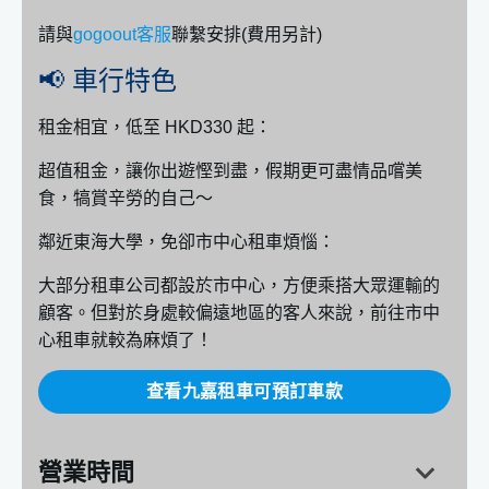
請與
gogoout客服
聯繫安排(費用另計)
📢 車行特色
租金相宜，低至 HKD330 起：
超值租金，讓你出遊慳到盡，假期更可盡情品嚐美
食，犒賞辛勞的自己～
鄰近東海大學，免卻市中心租車煩惱：
大部分租車公司都設於市中心，方便乘搭大眾運輸的
顧客。但對於身處較偏遠地區的客人來說，前往市中
心租車就較為麻煩了！
查看九嘉租車可預訂車款
營業時間