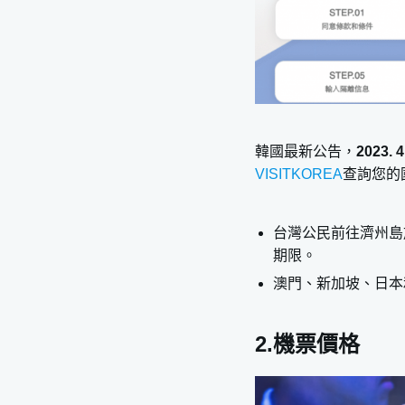
1.9.81 park 重
2.Aqua Planet
濟州島自由行熱門景
1.牛島
2.城山日出峰
韓國最新公告，
2023
3.正房瀑布
VISITKOREA
查詢您的
4.Osulloc雪綠
5.史努比庭園Snoop
台灣公民前往濟州島
濟州島自由行美食推
期限。
1.豬肉一條街
澳門、新加坡、日本
2.東門市場
3.每日偶來市場
2.機票價格
4.橘子蕎麥麵
5.橋村炸雞