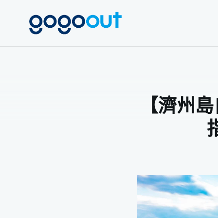
點此投保富
gogoout
【濟州島