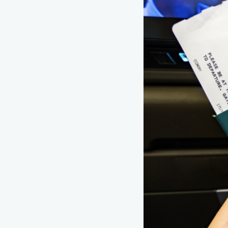
濟州島自由行必逛地
1.蓮洞商圈
2.中央地下街