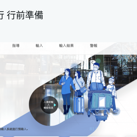
原因
準備
行 行前準備
方式
薦的沖繩交通方式
費
三夜行程安排
動