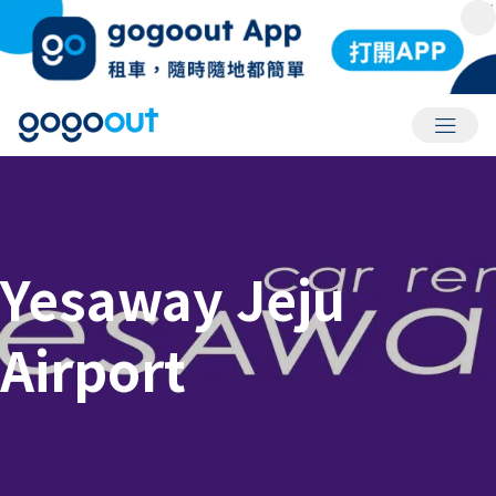
會員選
Yesaway Jeju
Airport