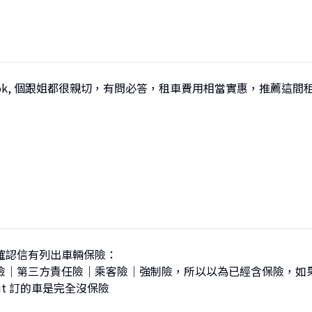
ok, 個跟姐都很親切，有問必答，租車費用相當實惠，推薦這間
確認信有列出車輛保險：

險｜第三方責任險｜乘客險｜強制險，所以以為已經含保險，如
out 訂的車是完全沒保險