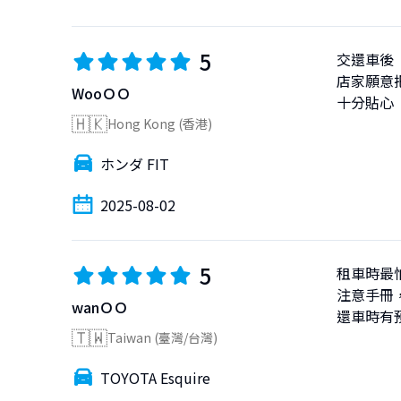
5
交還車後

店家願意
WooＯＯ
十分貼心
🇭🇰
Hong Kong (香港)
ホンダ FIT
2025-08-02
5
租車時最
注意手冊
wanＯＯ
還車時有
🇹🇼
Taiwan (臺灣/台灣)
TOYOTA Esquire