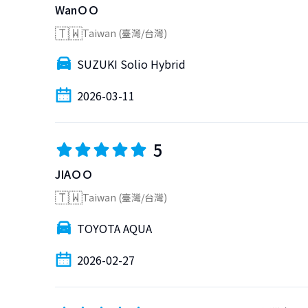
WanＯＯ
🇹🇼
Taiwan (臺灣/台灣)
SUZUKI Solio Hybrid
2026-03-11
5
JIAＯＯ
🇹🇼
Taiwan (臺灣/台灣)
TOYOTA AQUA
2026-02-27