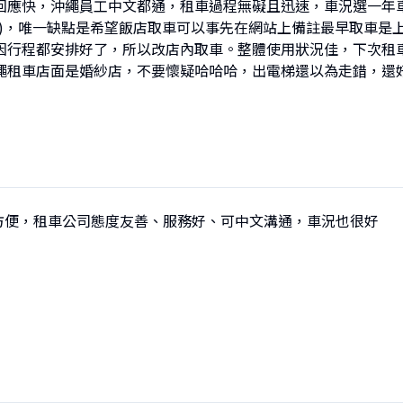
回應快，沖繩員工中文都通，租車過程無礙且迅速，車況選一年車，
)，唯一缺點是希望飯店取車可以事先在網站上備註最早取車是上午0
因行程都安排好了，所以改店內取車。整體使用狀況佳，下次租車
繩租車店面是婚紗店，不要懷疑哈哈哈，出電梯還以為走錯，還
用方便，租車公司態度友善、服務好、可中文溝通，車況也很好