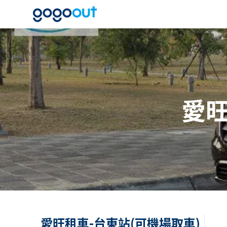
愛旺
愛旺租車-台東站(可機場取車)