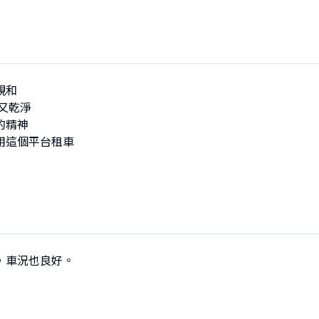
和 

又乾淨

精神

用這個平台租車

，車況也良好。