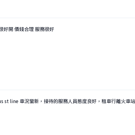
很好開 價錢合理 服務很好
Focus st line 車況蠻新，接待的服務人員態度良好，租車行離火車