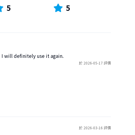
5
5
I will definitely use it again.
於 2026-05-17 評價
於 2026-03-16 評價