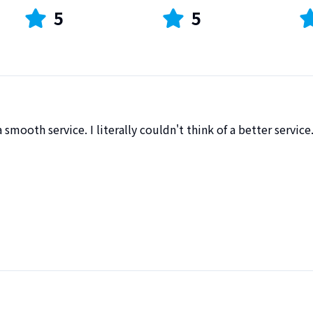
5
5
smooth service. I literally couldn't think of a better service. 