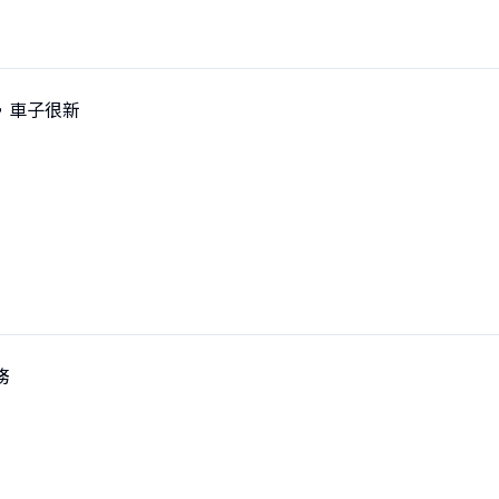
，車子很新
務