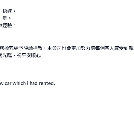
快速。

新。

車經驗。
謝您撥冗給予評論指教，本公司也會更加努力讓每個客人感受到
度光臨，祝平安順心！
w car which I had rented.