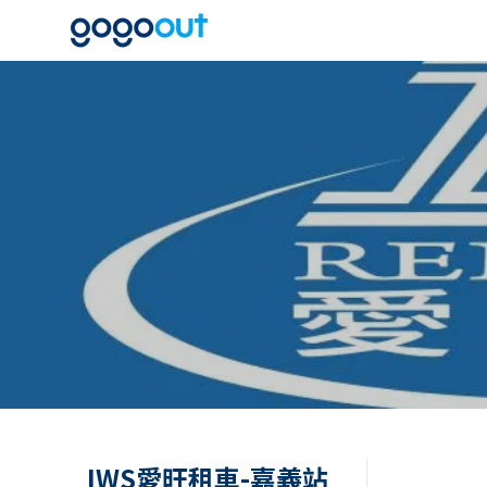
IWS愛旺租車-嘉義站