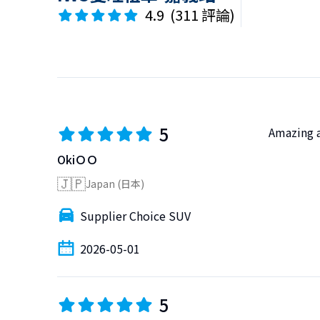
4.9
(
311 評論
)
5
Amazing a 
OkiＯＯ
🇯🇵
Japan (日本)
Supplier Choice SUV
2026-05-01
5