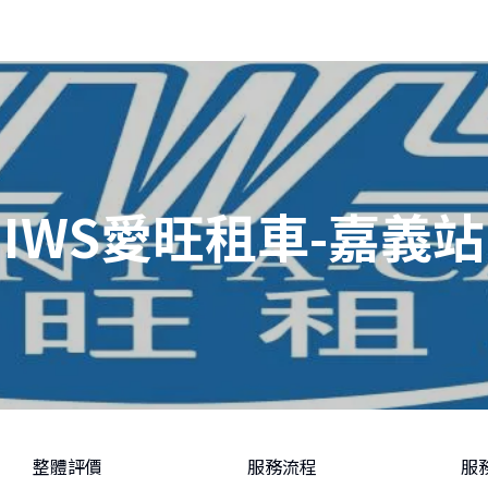
IWS愛旺租車-嘉義站
整體評價
服務流程
服