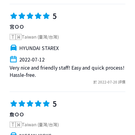
5
宮ＯＯ
🇹🇼
Taiwan (臺灣/台灣)
HYUNDAI STAREX
2022-07-12
Very nice and friendly staff! Easy and quick process! 
Hassle-free.
於 2022-07-20 評價
5
詹ＯＯ
🇹🇼
Taiwan (臺灣/台灣)