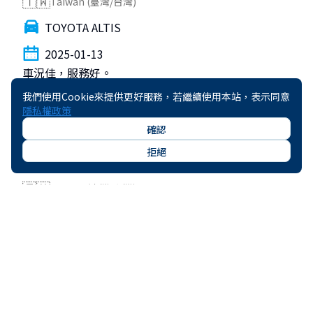
🇹🇼
Taiwan (臺灣/台灣)
TOYOTA ALTIS
2025-01-13
車況佳，服務好。
於 2025-01-19 評價
我們使用Cookie來提供更好服務，若繼續使用本站，表示同意
隱私權政策
確認
5
拒絕
佩ＯＯ
🇹🇼
Taiwan (臺灣/台灣)
HONDA FIT
2025-01-12
繼一年前在金門租車後，二度在gogoout 平台租車，
整體經驗依舊很棒！Nissan Tiida車況良好，觸控面板
大小適中，操作相當容易，Android CarPlay導航十分
順利。價錢非常合理，還享有回頭客折扣。下次在國內