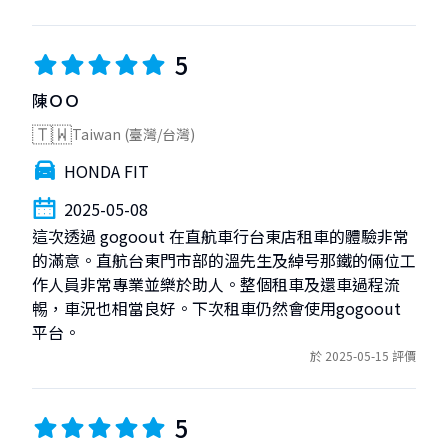
5
陳ＯＯ
🇹🇼
Taiwan (臺灣/台灣)
HONDA FIT
2025-05-08
這次透過 gogoout 在直航車行台東店租車的體驗非常
的滿意。直航台東門市部的溫先生及綽号那鐵的倆位工
作人員非常專業並樂於助人。整個租車及還車過程流
𣈱，車況也相當良好。下次租車仍然會使用gogoout 
平台。
於 2025-05-15 評價
5