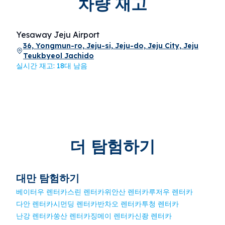
차량 재고
Yesaway Jeju Airport
36, Yongmun-ro, Jeju-si, Jeju-do, Jeju City, Jeju
Teukbyeol Jachido
실시간 재고: 18대 남음
더 탐험하기
대만 탐험하기
베이터우 렌터카
스린 렌터카
위안산 렌터카
루저우 렌터카
다안 렌터카
시먼딩 렌터카
반차오 렌터카
투청 렌터카
난강 렌터카
쑹산 렌터카
징메이 렌터카
신좡 렌터카