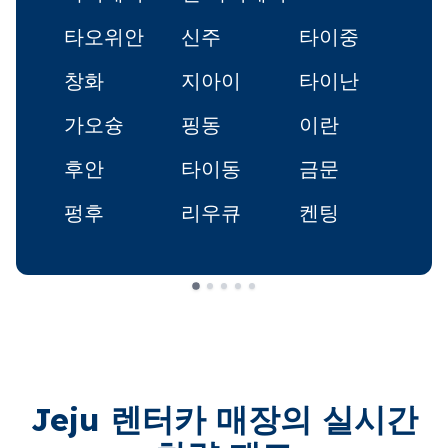
타오위안
신주
타이중
창화
지아이
타이난
가오슝
핑동
이란
후안
타이동
금문
펑후
리우큐
켄팅
Jeju 렌터카 매장의 실시간