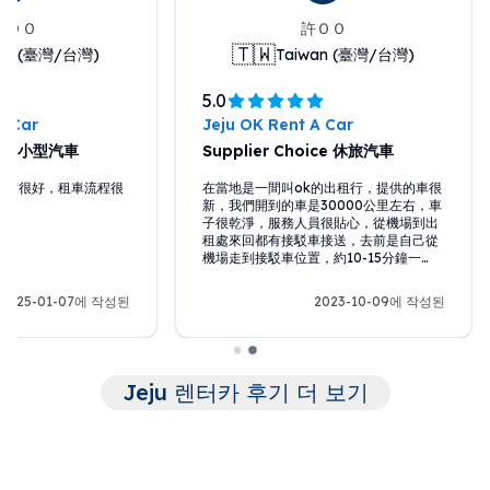
heＯＯ
許ＯＯ
🇹🇼
wan (臺灣/台灣)
Taiwan (臺灣/台灣)
5.0
A Car
Jeju OK Rent A Car
oice 小型汽車
Supplier Choice 休旅汽車
態度很好，租車流程很
在當地是一間叫ok的出租行，提供的車很
新，我們開到的車是30000公里左右，車
子很乾淨，服務人員很貼心，從機場到出
租處來回都有接駁車接送，去前是自己從
機場走到接駁車位置，約10-15分鐘一
班，回程會載到機場門口，過個馬路就到
機場。非常舒服的一次體驗，下次再去濟
2025-01-07에 작성된
2023-10-09에 작성된
州一樣會選擇這家出租車行
Jeju 렌터카 후기 더 보기