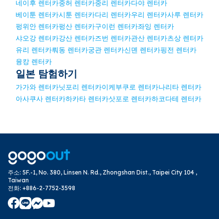
네이후 렌터카
중허 렌터카
중리 렌터카
다야 렌터카
베이툰 렌터카
시툰 렌터카
다리 렌터카
우리 렌터카
사루 렌터카
펑위안 렌터카
펑산 렌터카
구이런 렌터카
좌잉 렌터카
샤오강 렌터카
강산 렌터카
즈번 렌터카
관산 렌터카
츠상 렌터카
유리 렌터카
뤄동 렌터카
궁관 렌터카
신뎬 렌터카
핑전 렌터카
융캉 렌터카
일본 탐험하기
가가와 렌터카
닛포리 렌터카
이케부쿠로 렌터카
나리타 렌터카
아사쿠사 렌터카
하카타 렌터카
삿포로 렌터카
하코다테 렌터카
주소
:
5F.-1, No. 380, Linsen N. Rd., Zhongshan Dist., Taipei City 104 ,
Taiwan
전화
:
+886-2-7752-3598