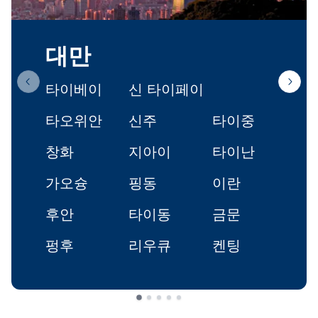
대만
타이베이
신 타이페이
Previous slide
Next 
타오위안
신주
타이중
창화
지아이
타이난
가오슝
핑동
이란
후안
타이동
금문
펑후
리우큐
켄팅