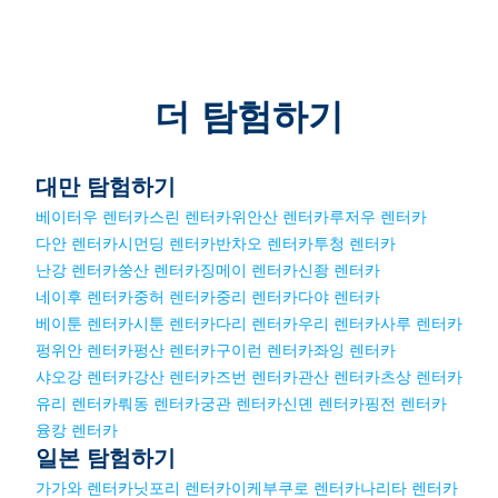
더 탐험하기
대만 탐험하기
베이터우 렌터카
스린 렌터카
위안산 렌터카
루저우 렌터카
다안 렌터카
시먼딩 렌터카
반차오 렌터카
투청 렌터카
난강 렌터카
쑹산 렌터카
징메이 렌터카
신좡 렌터카
네이후 렌터카
중허 렌터카
중리 렌터카
다야 렌터카
베이툰 렌터카
시툰 렌터카
다리 렌터카
우리 렌터카
사루 렌터카
펑위안 렌터카
펑산 렌터카
구이런 렌터카
좌잉 렌터카
샤오강 렌터카
강산 렌터카
즈번 렌터카
관산 렌터카
츠상 렌터카
유리 렌터카
뤄동 렌터카
궁관 렌터카
신뎬 렌터카
핑전 렌터카
융캉 렌터카
일본 탐험하기
가가와 렌터카
닛포리 렌터카
이케부쿠로 렌터카
나리타 렌터카