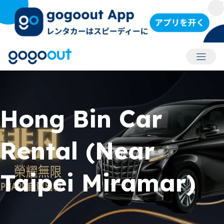
アカウ
Hong Bin Car
Rental (Near
Taipei Miramar)