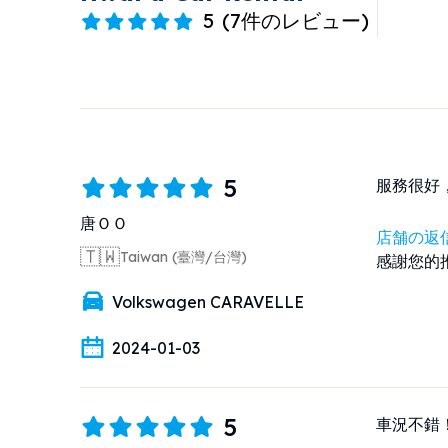
5
(
7件のレビュー
)
5
服務很好
唐ＯＯ
店舗の返
🇹🇼
Taiwan (臺灣/台灣)
感謝您的
Volkswagen CARAVELLE
2024-01-03
5
車況不錯