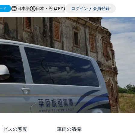
日本語
日本・円 (JPY)
ログイン / 会員登録
ード
ービスの態度
車両の清掃