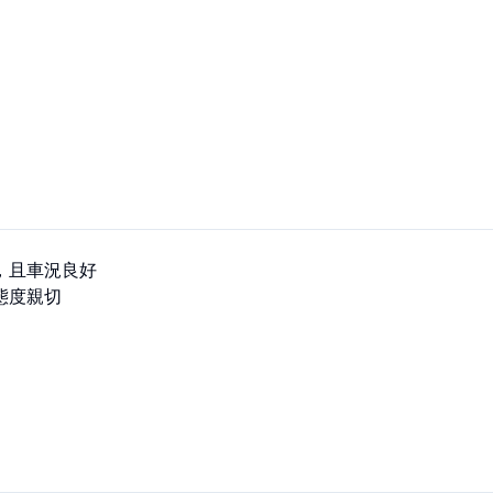
且車況良好

態度親切