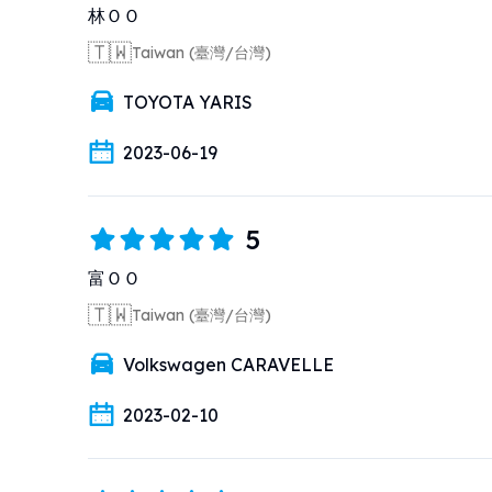
林ＯＯ
🇹🇼
Taiwan (臺灣/台灣)
TOYOTA YARIS
2023-06-19
5
富ＯＯ
🇹🇼
Taiwan (臺灣/台灣)
Volkswagen CARAVELLE
2023-02-10