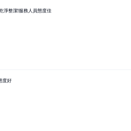
,乾淨整潔!服務人員態度佳
態度好