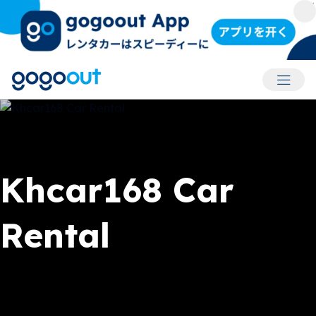
アカウ
Khcar168 Car
Rental