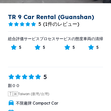
TR 9 Car Rental (Guanshan)
5
(
1件のレビュー
)
総合評価
サービスプロセス
サービスの態度
車両の清掃
5
5
5
5
5
顏ＯＯ
🇹🇼
Taiwan (臺灣/台灣)
不限廠牌 Compact Car