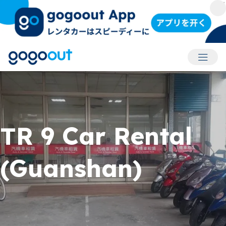
アカウ
TR 9 Car Rental
(Guanshan)