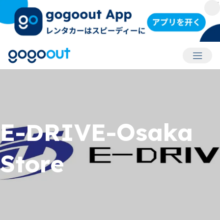
アカウ
E-DRIVE-Osaka
Store