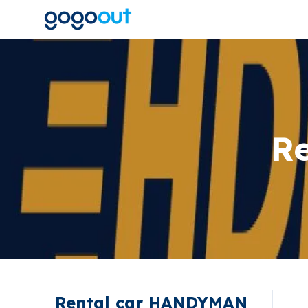
R
Rental car HANDYMAN