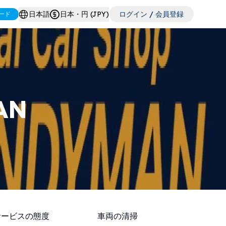
日本語
日本・円 (JPY)
ログイン / 会員登録
ード
AN
サービスの態度
車両の清掃