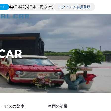
日本語
日本・円 (JPY)
ログイン / 会員登録
ード
CAR
サービスの態度
車両の清掃