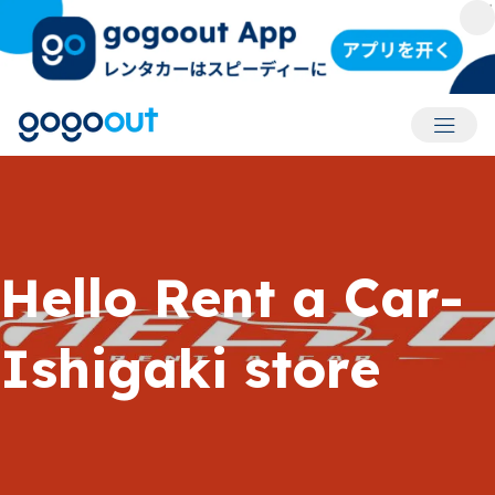
アカウ
Hello Rent a Car-
Ishigaki store