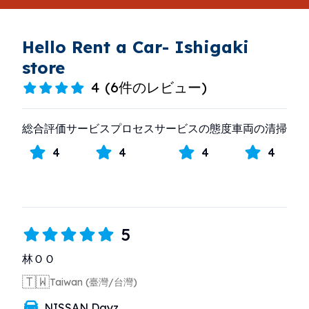
Hello Rent a Car- Ishigaki
store
4
(
6件のレビュー
)
総合評価
サービスプロセス
サービスの態度
車両の清掃
4
4
4
4
5
林ＯＯ
🇹🇼
Taiwan (臺灣/台灣)
NISSAN Dayz