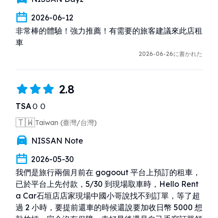
2026-06-12
非常棒的體驗！強力推薦！有需要的旅客建議來此店租
車
2026-06-26に書かれた
2.8
TSAＯＯ
🇹🇼
Taiwan (臺灣/台灣)
NISSAN Note
2026-05-30
我們是旅行兩個月前在 gogoout 平台上預訂的租車，
已於平台上先付款，5/30 到現場取車時，Hello Rent 
a Car石垣店店家現場中國小哥說找不到訂單，等了超
過 2 小時，要提前還車的時候還說要加收日幣 5000 想