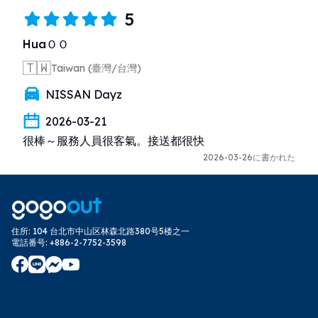
5
HuaＯＯ
🇹🇼
Taiwan (臺灣/台灣)
NISSAN Dayz
2026-03-21
很棒～服務人員很客氣。接送都很快
2026-03-26に書かれた
住所
:
104 台北市中山区林森北路380号5楼之一
電話番号
:
+886-2-7752-3598