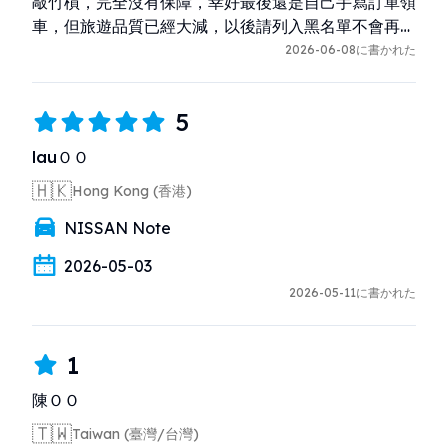
敲竹槓，完全沒有保障，幸好最後還是自己手寫訂單領
車，但旅遊品質已經大減，以後請列入黑名單不會再次
租車。謝謝。
2026-06-08に書かれた
5
lauＯＯ
🇭🇰
Hong Kong (香港)
NISSAN Note
2026-05-03
2026-05-11に書かれた
1
陳ＯＯ
🇹🇼
Taiwan (臺灣/台灣)