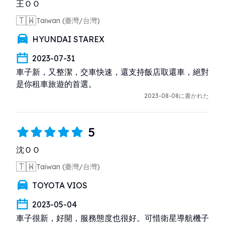
王ＯＯ
🇹🇼
Taiwan (臺灣/台灣)
HYUNDAI STAREX
2023-07-31
車子新，又整潔，交車快速，還支持飯店取還車，絕對
是你租車旅遊的首選。
2023-08-08に書かれた
5
沈ＯＯ
🇹🇼
Taiwan (臺灣/台灣)
TOYOTA VIOS
2023-05-04
車子很新，好開，服務態度也很好。可惜衛星導航機子