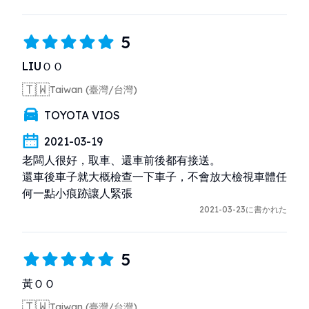
5
LIUＯＯ
🇹🇼
Taiwan (臺灣/台灣)
TOYOTA VIOS
2021-03-19
老闆人很好，取車、還車前後都有接送。

還車後車子就大概檢查一下車子，不會放大檢視車體任
何一點小痕跡讓人緊張
2021-03-23に書かれた
5
黃ＯＯ
🇹🇼
Taiwan (臺灣/台灣)