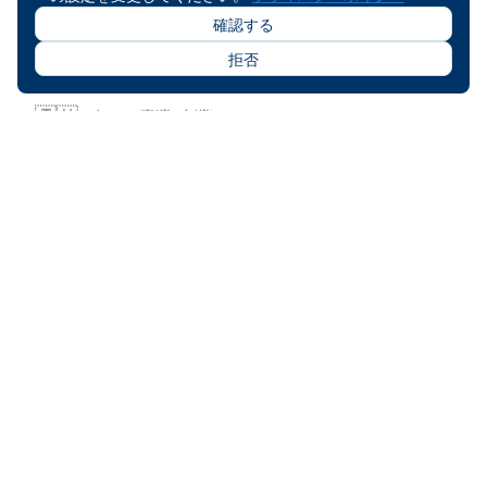
確認する
5
拒否
SiwＯＯ
🇹🇼
Taiwan (臺灣/台灣)
FORD FOCUS
2020-10-12
Great service, new cars (<2 years old) and very 
friendly and helpful!!
2020-10-23に書かれた
5
林ＯＯ
🇹🇼
Taiwan (臺灣/台灣)
TOYOTA VIOS