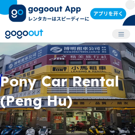
アカウ
Pony Car Rental
(Peng Hu)