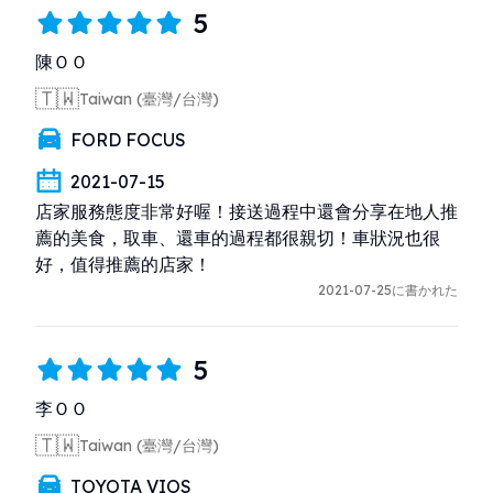
5
陳ＯＯ
🇹🇼
Taiwan (臺灣/台灣)
FORD FOCUS
2021-07-15
店家服務態度非常好喔！接送過程中還會分享在地人推
薦的美食，取車、還車的過程都很親切！車狀況也很
好，值得推薦的店家！
2021-07-25に書かれた
5
李ＯＯ
🇹🇼
Taiwan (臺灣/台灣)
TOYOTA VIOS