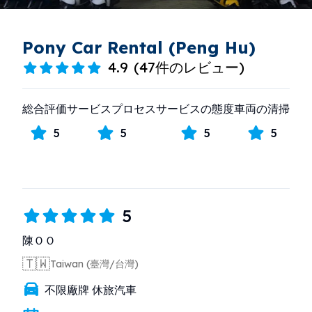
Pony Car Rental (Peng Hu)
4.9
(
47件のレビュー
)
総合評価
サービスプロセス
サービスの態度
車両の清掃
5
5
5
5
5
陳ＯＯ
🇹🇼
Taiwan (臺灣/台灣)
不限廠牌 休旅汽車