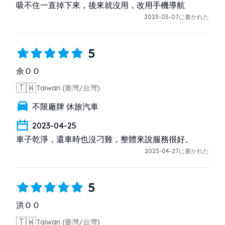
吸不住一直掉下來，後來就沒用，改用手機導航
2023-05-07に書かれた
5
余ＯＯ
🇹🇼
Taiwan (臺灣/台灣)
不限廠牌 休旅汽車
2023-04-25
車子乾淨，還車時也沒刁難，整體來說服務很好。
2023-04-27に書かれた
5
洪ＯＯ
🇹🇼
Taiwan (臺灣/台灣)