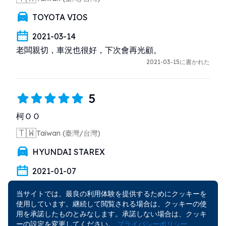
TOYOTA VIOS
2021-03-14
老闆親切，車況也很好，下次會再光顧。
2021-03-15に書かれた
5
柯ＯＯ
🇹🇼
Taiwan (臺灣/台灣)
HYUNDAI STAREX
2021-01-07
店家夫妻非常親切，也很樂意提供所需資訊，車況維持
当サイトでは、最良の利用体験を提供するためにクッキーを
的很好，感謝提供的所有幫助
使用しています。継続して閲覧される場合は、クッキーの使
2021-01-09に書かれた
用を承諾したものとみなします。承諾しない場合は、クッキ
ーの設定を変更してください。
プライバシーポリシー