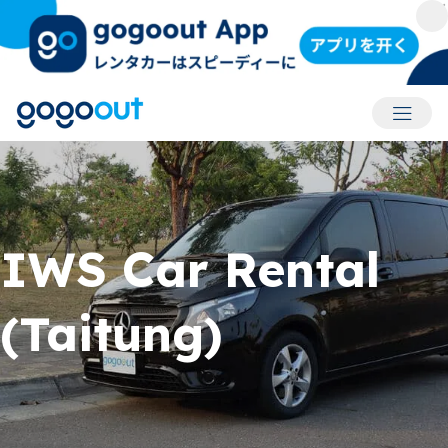
アカウ
IWS Car Rental
(Taitung)