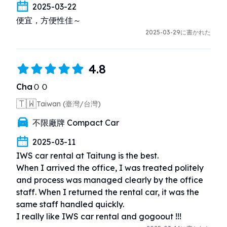
2025-03-22
便宜，方便性佳～
2025-03-29に書かれた
4.8
ChaＯＯ
🇹🇼
Taiwan (臺灣/台灣)
不限廠牌 Compact Car
2025-03-11
IWS car rental at Taitung is the best.

When I arrived the office, I was treated politely 
and process was managed clearly by the office 
staff. When I returned the rental car, it was the 
same staff handled quickly. 

I really like IWS car rental and gogoout !!!