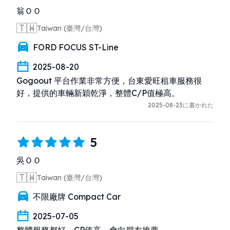
翁ＯＯ
🇹🇼
Taiwan (臺灣/台灣)
FORD FOCUS ST-Line
2025-08-20
Gogoout 平台作業非常方便，台東愛旺租車服務很
好，提供的車輛新穎乾淨，整體C/P值極高。
2025-08-23に書かれた
5
吳ＯＯ
🇹🇼
Taiwan (臺灣/台灣)
不限廠牌 Compact Car
2025-07-05
整體服務都好，CP值高，會向朋友推薦