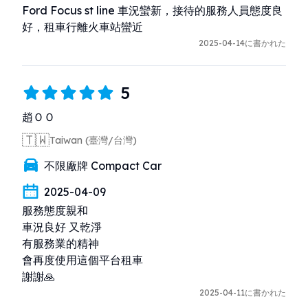
Ford Focus st line 車況蠻新，接待的服務人員態度良
好，租車行離火車站蠻近
2025-04-14に書かれた
5
趙ＯＯ
🇹🇼
Taiwan (臺灣/台灣)
不限廠牌 Compact Car
2025-04-09
服務態度親和 

車況良好 又乾淨

有服務業的精神

會再度使用這個平台租車

謝謝🙏
2025-04-11に書かれた