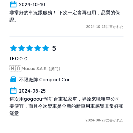
2024-10-10
非常好的車況跟服務！ 下次一定會再租用，品質的保
證。
2024-10-13に書かれた
5
IEOＯＯ
🇲🇴
Macau S.A.R. (澳門)
不限廠牌 Compact Car
2024-08-25
這次用gogoout預訂台東私家車，畀原來嘅租車公司
要便宜，而且今次架車是全新的新車用車感覺非常好和
滿意
2024-08-28に書かれた