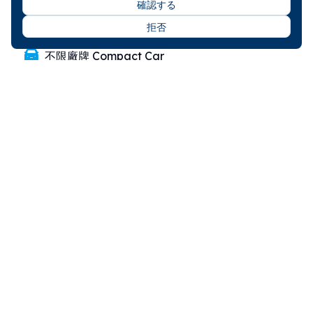
確認する
謝ＯＯ
🇹🇼
拒否
Taiwan (臺灣/台灣)
不限廠牌 Compact Car
2023-09-18
建議安裝手機架方便導航，同時台東陽光強烈最好讓手
機也可以遮陽。
2023-10-03に書かれた
5
林ＯＯ
🇹🇼
Taiwan (臺灣/台灣)
不限廠牌 Intermediate Car
2023-09-07
2023-09-11に書かれた