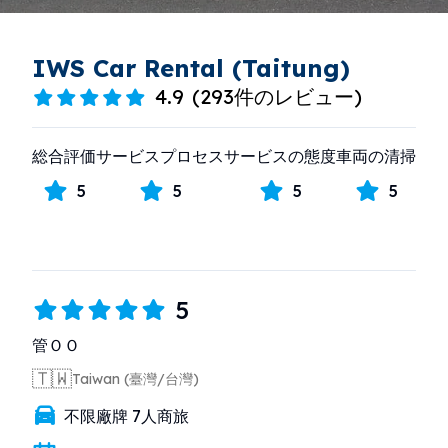
IWS Car Rental (Taitung)
4.9
(
293件のレビュー
)
総合評価
サービスプロセス
サービスの態度
車両の清掃
5
5
5
5
5
管ＯＯ
🇹🇼
Taiwan (臺灣/台灣)
不限廠牌 7人商旅