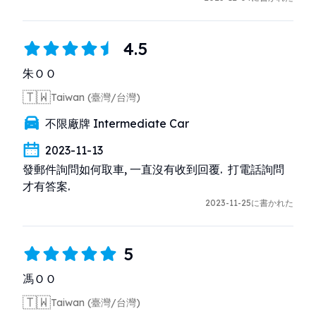
4.5
朱ＯＯ
🇹🇼
Taiwan (臺灣/台灣)
不限廠牌 Intermediate Car
2023-11-13
發郵件詢問如何取車, 一直沒有收到回覆.  打電話詢問
才有答案.
2023-11-25に書かれた
5
馮ＯＯ
🇹🇼
Taiwan (臺灣/台灣)