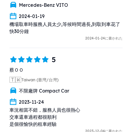
Mercedes-Benz VITO
2024-01-19
機場取車時服務人員太少,等候時間過長,到取到車花了
快30分鐘
2024-01-24に書かれた
5
蔡ＯＯ
🇹🇼
Taiwan (臺灣/台灣)
不限廠牌 Compact Car
2023-11-24
車況相當不錯，服務人員也很熱心

交車還車過程都很順利

是個很愉快的租車經驗
2023-12-04に書かれた