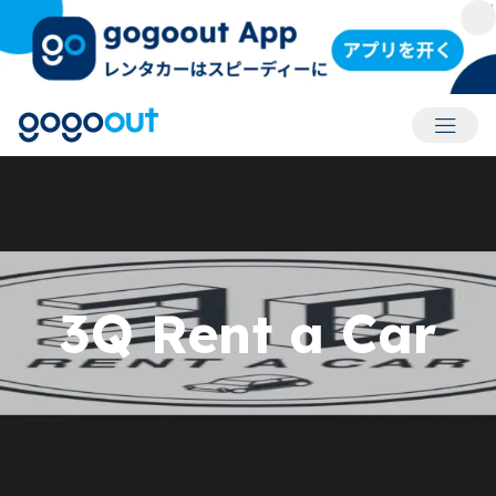
アカウ
3Q Rent a Car