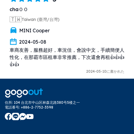
chaＯＯ
🇹🇼
Taiwan (臺灣/台灣)
MINI Cooper
2024-05-08
車商友善，服務超好，車況佳，會說中文，手續簡便人
性化，在那霸市區租車非常推薦，下次還會再租👍👍👍
👍👍
2024-05-10に書かれた
住所
:
104 台北市中山区林森北路380号5楼之一
電話番号
:
+886-2-7752-3598