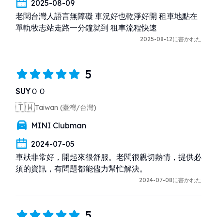
2025-08-09
老闆台灣人語言無障礙 車況好也乾淨好開 租車地點在
單軌牧志站走路一分鐘就到 租車流程快速
2025-08-12に書かれた
5
SUYＯＯ
🇹🇼
Taiwan (臺灣/台灣)
MINI Clubman
2024-07-05
車狀非常好，開起來很舒服。老闆很親切熱情，提供必
須的資訊，有問題都能儘力幫忙解決。
2024-07-08に書かれた
5