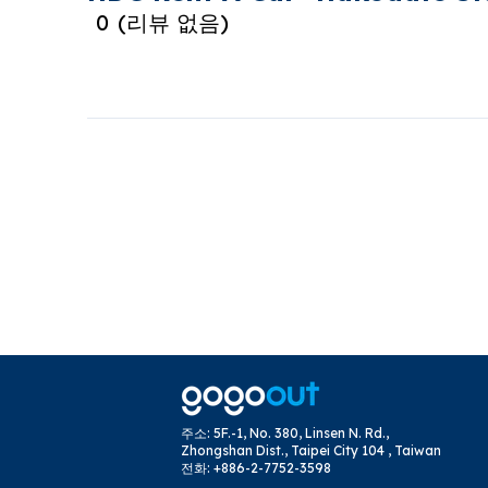
0
(
리뷰 없음
)
주소
:
5F.-1, No. 380, Linsen N. Rd.,
Zhongshan Dist., Taipei City 104 , Taiwan
전화
:
+886-2-7752-3598