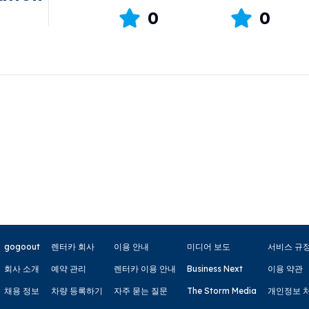
0
0
gogoout
렌터카 회사
이용 안내
미디어 보도
서비스 규
회사 소개
예약 관리
렌터카 이용 안내
Business Next
이용 약관
채용 정보
차량 등록하기
자주 묻는 질문
The Storm Media
개인정보 