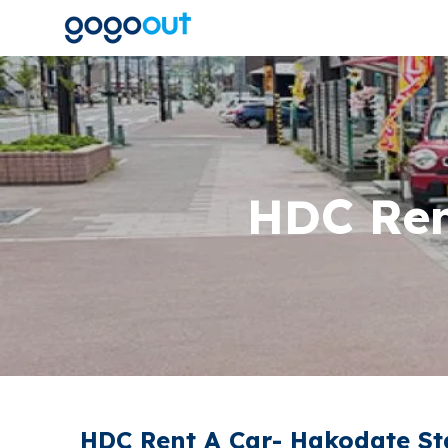
HDC Ren
HDC Rent A Car- Hakodate St