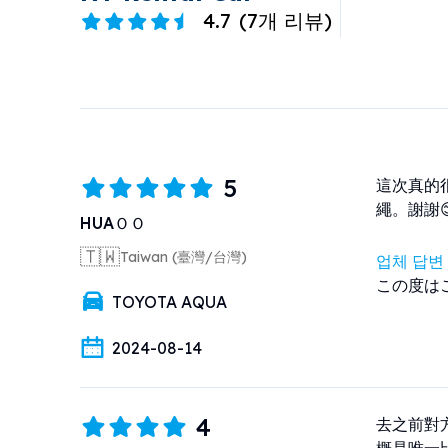
4.7
(
7개 리뷰
)
5
這次真的
繩。謝謝
HUAＯＯ
🇹🇼
Taiwan (臺灣/台灣)
업체 답변
この度は
TOYOTA AQUA
2024-08-14
4
去之前對