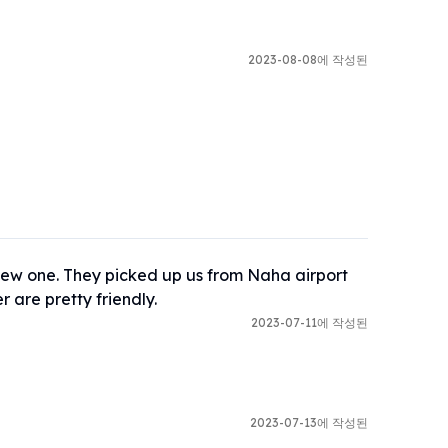
2023-08-08에 작성된
new one. They picked up us from Naha airport 
r are pretty friendly.
2023-07-11에 작성된
2023-07-13에 작성된