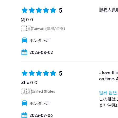
5
服務人員
劉ＯＯ
🇹🇼
Taiwan (臺灣/台灣)
ホンダ FIT
2023-08-02
5
I love th
on time. 
ZhaＯＯ
🇺🇸
United States
업체 답변
この度は
ホンダ FIT
また沖縄
2023-07-06