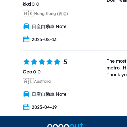
Don't wil
kkdＯＯ
🇭🇰
Hong Kong (香港)
日産自動車 Note
2025-08-13
5
The most 
metro.  Ha
GeoＯＯ
Thank yo
🇦🇺
Australia
日産自動車 Note
2025-04-19