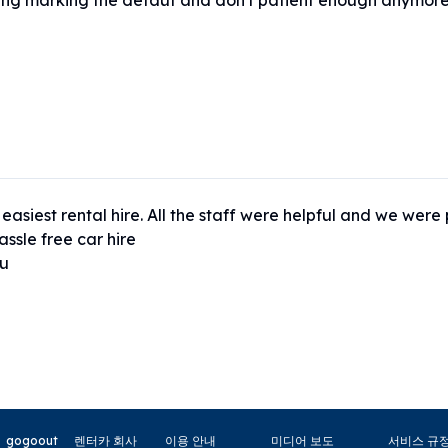
ling marking the defaut and don't patient enough anymore
easiest rental hire. All the staff were helpful and we were
ssle free car hire 

u
gogoout
렌터카 회사
이용 안내
미디어 보도
서비스 규