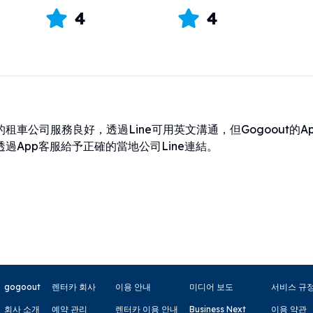
4
4
租車公司服務良好，透過Line可用英文溝通，但Gogoout的Ap
過App客服給予正確的當地公司Line連結。
gogoout
렌터카 회사
이용 안내
미디어 보도
서비스 규
회사 소개
예약 관리
렌터카 이용 안내
Business Next
이용 약관