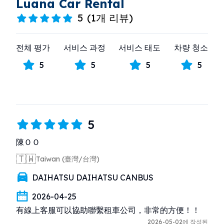
Luana Car Rental
5
(
1개 리뷰
)
전체 평가
서비스 과정
서비스 태도
차량 청소
5
5
5
5
5
陳ＯＯ
🇹🇼
Taiwan (臺灣/台灣)
DAIHATSU DAIHATSU CANBUS
2026-04-25
有線上客服可以協助聯繫租車公司，非常的方便！！
2026-05-02에 작성된