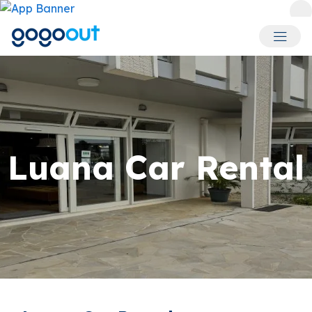
회원 메
Luana Car Rental