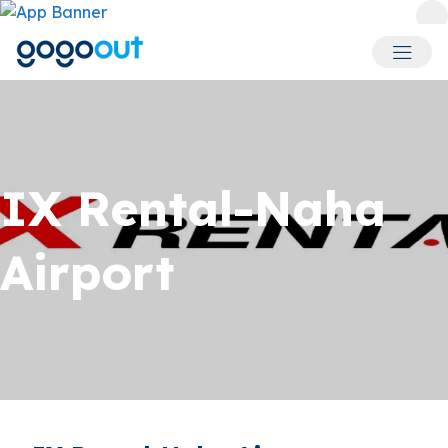
회원 메
IX Rental-Naha
Airport